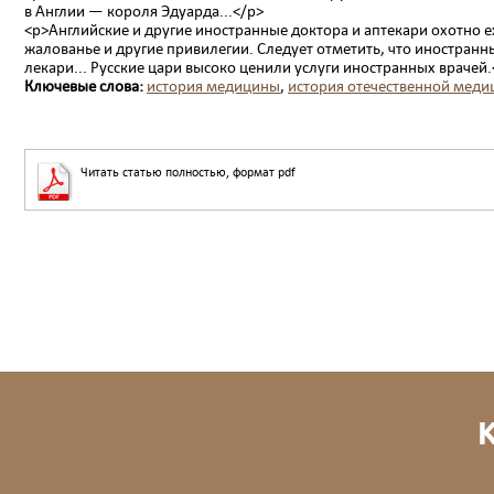
в Англии — короля Эдуарда...</p>
<p>Английские и другие иностранные доктора и аптекари охотно ех
жалованье и другие привилегии. Следует отметить, что иностран
лекари... Русские цари высоко ценили услуги иностранных врачей.
Ключевые слова:
история медицины
,
история отечественной мед
Читать статью полностью, формат pdf