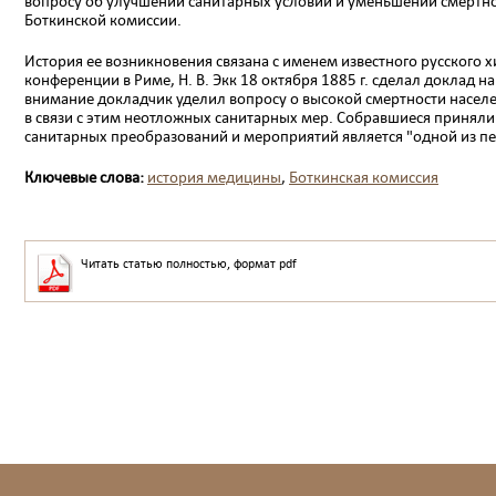
вопросу об улучшении санитарных условий и уменьшении смертнос
Боткинской комиссии.
История ее возникновения связана с именем известного русского х
конференции в Риме, Н. В. Экк 18 октября 1885 г. сделал доклад 
внимание докладчик уделил вопросу о высокой смертности насел
в связи с этим неотложных санитарных мер. Собравшиеся приняли 
санитарных преобразований и мероприятий является "одной из п
Ключевые слова:
история медицины
,
Боткинская комиссия
Читать статью полностью, формат pdf