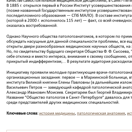
качестве самостоятельной медицинской дисциплины, в Санкт-Пете
В 1885 г. открылся первый в России Институт усовершенствовани
(позже названный Государственным институтом усовершенствован
последипломного образования — СПб МАЛО). В составе института 
(которой в 2000 г. исполнилось 115 лет) — факт, со всей очевидн
оказалась востребованной.
Однако Научного общества патологоанатомов, в котором по прим
обсуждать насущные для данной специальности проблемы, все еще
открыты двери разнообразных медицинских научных обществ, на 
Но, по свидетельству будущего секретаря Общества Ф. Ф. Сысоева
себе отклика и вместо интереса, внимания к своему сообщению, 
прикрытый индифферентизм;... В результате аудитория расходилас
Инициативу проявили молодые практикующие врачи-патологоанатомы
организационных заседания: первое — в Мариинской больнице, в
института Великой княгини Елены Павловны (в дальнейшем излож
Васильевич Петров — заведующий кафедрой патологической анат
Александр Иванович Моисеев. Секретарем был Георгий Владимиро
Название "Общество патологов в Санкт-Петербурге" давалось для 
среди представителей других медицинских специальностей.
Ключевые слова:
история медицины
,
патологическая анатомия
,
ис