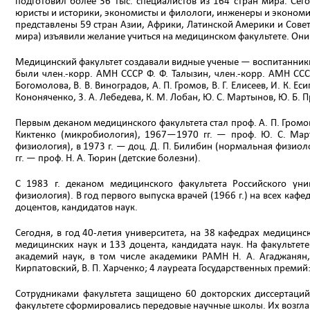
подготовил более 36 тыс. специалистов из 164 стран мира. Сег
юристы и историки, экономисты и филологи, инженеры и экономис
представлены 59 стран Азии, Африки, Латинской Америки и Советс
мира) изъявили желание учиться на медицинском факультете. Он
Медицинский факультет создавали видные ученые — воспитанник
были член.-корр. АМН СССР Ф. Ф. Талызин, член.-корр. АМН СССР п
Богомолова, В. В. Виноградов, А. П. Громов, В. Г. Елисеев, И. К. Еси
Кононяченко, 3. А. Лебедева, К. М. Лобан, Ю. С. Мартынов, Ю. Б.
Первым деканом медицинского факультета стал проф. A. П. Громов
Киктенко (микробиология), 1967—1970 гг. — проф. Ю. С. Мар
физиология), в 1973 г. — доц. Д. П. Билибин (нормальная физиол
гг. — проф. Н. А. Тюрин (детские болезни).
С 1983 г. деканом медицинского факультета Российского уни
физиология). В год первого выпуска врачей (1966 г.) на всех каф
доцентов, кандидатов наук.
Сегодня, в год 40-летия университета, на 38 кафедрах медицин
медицинских наук и 133 доцента, кандидата наук. На факульте
академий наук, в том числе академики РАМН Н. А. Агаджанян, 
Кирпатовский, В. П. Харченко; 4 лауреата Государственных премий: 
Сотрудниками факультета защищено 60 докторских диссертаций
факультете сформировались передовые научные школы. Их возглав