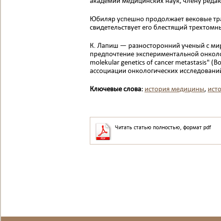
академии медицинских наук, члену редак
Юбиляр успешно продолжает вековые тради
свидетельствует его блестящий трех­томны
К. Лапиш — разносторонний ученый с ми
предпочтение экспериментальной онколог
molekular genetics of cancer metastasis"
ассоциации онкологических исследовани
Ключевые слова:
история медицины
,
ист
Читать статью полностью, формат pdf