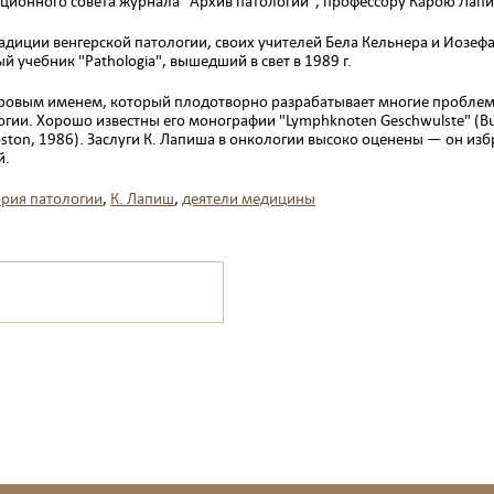
ционного совета журнала "Ар­хив патологии", профессору Карою Лап
ции венгер­ской патологии, своих учителей Бела Кельнера и Иозефа Ба
й учебник "Раthologiа", вышедший в свет в 1989 г.
ровым именем, который плодотворно разрабатывает многие проблемы
ии. Хорошо известны его монографии "Lymphknoten Geschwulste" (Buda
 (Воston, 1986). Заслуги К. Лапиша в онкологии высоко оценены — он 
й.
ория патологии
,
К. Лапиш
,
деятели медицины