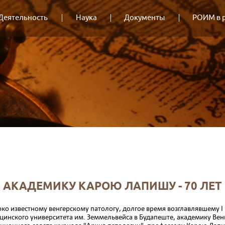
Деятельность
Наука
Документы
РОИМ в 
АКАДЕМИКУ КАРОЮ ЛАПИШУ - 70 ЛЕТ
око известному венгерскому патологу, долгое время возглавлявшему I 
цинского университета им. Земмельвейса в Будапеште, ака­демику Вен