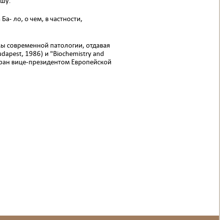
ишу.
- ло, о чем, в частности,
 совре­менной патологии, отдавая
pest, 1986) и "Вiochemistrу аnd
избран вице-президентом Европейской