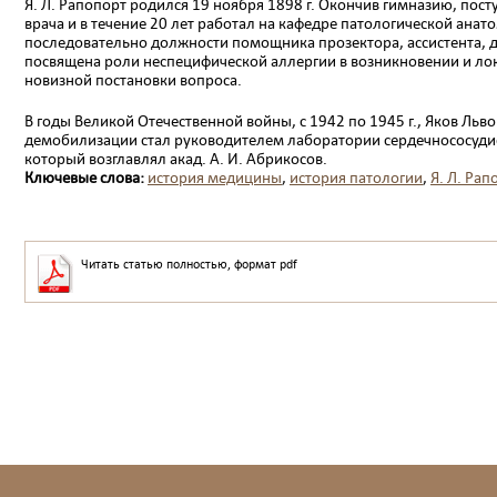
Я. Л. Рапопорт родился 19 ноября 1898 г. Окончив гимназию, пост
врача и в течение 20 лет работал на кафедре патологической анат
последовательно должности помощника прозектора, ассистента, доц
посвящена роли неспецифической аллер­гии в возникновении и ло
новизной постановки вопроса.
В годы Великой Отечественной войны, с 1942 по 1945 г., Яков Льв
демо­билизации стал руководителем лаборатории сердечно­сосуди
который возглавлял акад. А. И. Абрикосов.
Ключевые слова:
история медицины
,
история патологии
,
Я. Л. Рап
Читать статью полностью, формат pdf