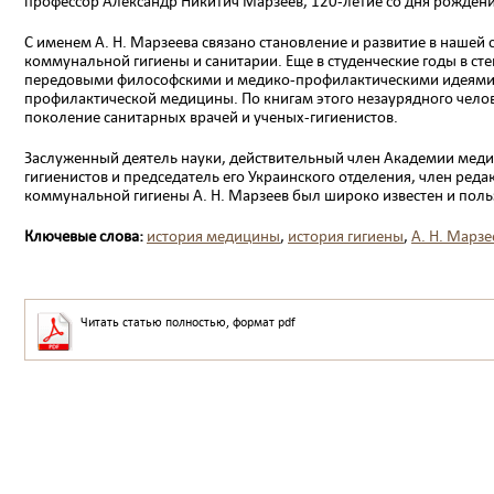
профессор Александр Ни­китич Марзеев, 120-летие со дня рождения
С именем А. Н. Марзеева связано становление и раз­витие в наше
коммунальной ги­гиены и санитарии. Еще в студенческие годы в с
передовыми философскими и медико-профилактическими идеями н
профилактической медицины. По книгам этого незаурядного челов
поколе­ние санитарных врачей и ученых-гигиенистов.
Заслуженный деятель науки, действительный член Академии медиц
гигиенистов и председатель его Украинского отделения, член реда
коммунальной гигиены А. Н. Марзеев был широко известен и поль
Ключевые слова:
история медицины
,
история гигиены
,
А. Н. Марзе
Читать статью полностью, формат pdf