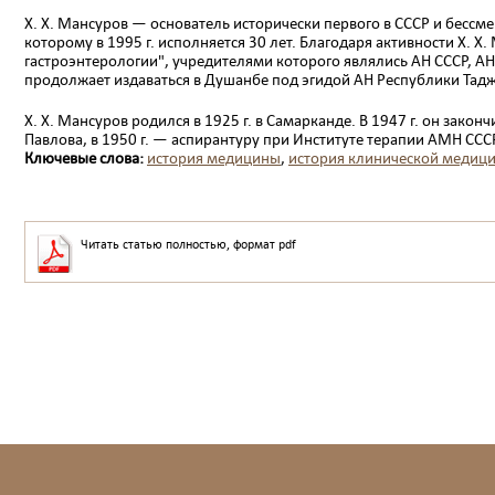
X. Х. Мансуров — основатель исторически первого в СССР и бесс
которому в 1995 г. исполняется 30 лет. Благодаря активности X. 
гастроэнтерологии", учредителями которого являлись АН СССР, А
продолжа­ет издаваться в Душанбе под эгидой АН Респуб­лики Тад
X. X. Мансуров родился в 1925 г. в Самаркан­де. В 1947 г. он зако
Павлова, в 1950 г. — аспирантуру при Институте терапии АМН СС
Ключевые слова:
история медицины
,
история клинической медиц
Читать статью полностью, формат pdf