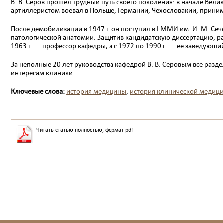
В. В. Серов прошел трудный путь своего поколения: в начале Вел
артиллеристом вое­вал в Польше, Германии, Чехословакии, принима
После демобилизации в 1947 г. он поступил в I ММИ им. И. М. Сеч
патологи­ческой анатомии. Защитив кандидатскую диссертацию, р
1963 г. — профессор кафедры, а с 1972 по 1990 г. — ее заведующий
За неполные 20 лет руководства кафедрой В. В. Серо­вым все ра
интересам клиники.
Ключевые слова:
история медицины
,
история клинической медиц
Читать статью полностью, формат pdf