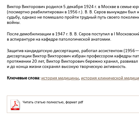
Виктор Викторович родился 5 декабря 1924 г. в Мо­скве в семье юри
(посмертно реа­билитирован в 1956 г.). В. В. Серов вынужден был
судьбу, однако не помешало пройти трудный путь своего поколени
войны.
После демобилизации в 1947 г. В. В. Серов поступил в I Московский
в аспи­рантуре на кафедре патологической анатомии.
Защитив кандидатскую диссертацию, работал асси­стентом (1956—
диссертации Виктор Викторович избран профессором кафедры пато
протяжении 20 лет, Виктор Вик­торович бережно хранил, развивал
и до конца жизни сохранял высокую творческую активность.
Ключевые слова:
история медицины
,
история клинической медиц
Читать статью полностью, формат pdf