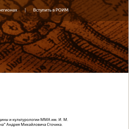
регионах
Вступить в РОИМ
цины и культуро­логии ММА им. И. М.
ина" Андрея Михайловича Сточика.