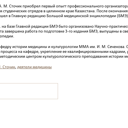
А. М. Сточик приобрел первый опыгт про­фессионального организатора 
 студенческих отрядов в целинном крае Казахстана. После окон­чани
решел в Главную редакцию Большой ме­дицинской энциклопедии (БМЭ)
 г. на базе Главной редакции БМЭ быто организовано Научно-практиче
та завершена работа по под­готовке 3-го издания БМЭ, выпущены в св
опедии.
 кафедру истории медицины и культуроло­гии ММА им. И. М. Сеченова. 
о процесса на кафедре, укрепление ее квалифицированными кадрами, 
 методичес­ким центром культурологического преподавания истории ме
. Сточик
,
деятели медицины