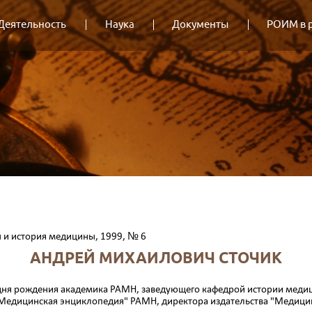
Деятельность
Наука
Документы
РОИМ в 
 и история медицины, 1999, № 6
АНДРЕЙ МИХАИЛОВИЧ СТОЧИК
о дня рождения академика РАМН, заведующе­го кафедрой истории меди
 "Медицинская энцик­лопедия" РАМН, директора издательства "Медиц