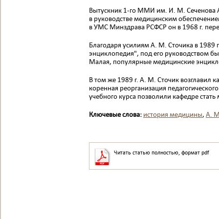
Вытускник 1-го ММИ им. И. М. Сечено­ва 
в руководстве меди­цинским обеспечением
в УМС Минздрава РСФСР он в 1968 г. пе
Благодаря усилиям А. М. Сточика в 1989
энциклопедия", под его руководством бы
Малая, популярные медицинские энцикл
В том же 1989 г. А. М. Сточик возглавил
коренная ре­организация педагогическог
учебного курса позволили кафедре стать
Ключевые слова:
история медицины
,
А. М
Читать статью полностью, формат pdf