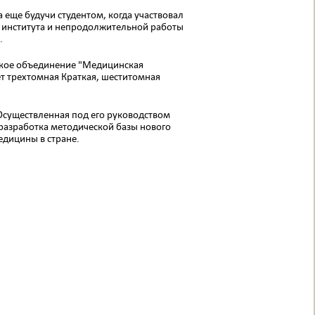
еще будучи сту­дентом, когда участвовал
я института и непродолжительной ра­боты
.
ское объеди­нение "Медицинская
ет трехтомная Краткая, шеститомная
Осуществ­ленная под его руководством
разработка методической ба­зы нового
ди­цины в стране.