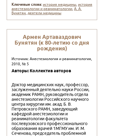
Ключевые слова:
история медицины
,
история
анестезиологии и реаниматологии
,
А. А.
Бунятян
,
деятели медицины
Армен Артаваздович
Бунятян (к 80-летию со дня
рождения)
Источник: Анестезиология и реаниматология,
2010, № 5
Авторы: Коллектив авторов
Доктор медицинских наук, профессор,
заслуженный дея­тельно науки России,
академик РАМН, руководитель отдела
анестезиологии Российского научного
центра хирургии им. акад. Б. В.
Петровского РАМН, заведующий
кафедрой анесте­зиологии и
реаниматологии факультета
послевузовского про­фессионального
образования врачей 1МГМУ им. И. М.
Сече­нова, председатель проблемной