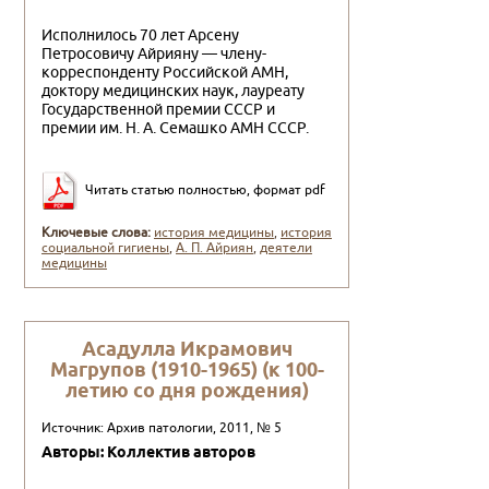
Исполнилось 70 лет Арсену
Петросовичу Айрияну — члену-
корреспонденту Российской АМН,
доктору меди­цинских наук, лауреату
Государственной премии СССР и
премии им. Н. А. Семашко АМН СССР.
Читать статью полностью, формат pdf
Ключевые слова:
история медицины
,
история
социальной гигиены
,
А. П. Айриян
,
деятели
медицины
Асадулла Икрамович
Магрупов (1910-1965) (к 100-
летию со дня рождения)
Источник: Архив патологии, 2011, № 5
Авторы: Коллектив авторов