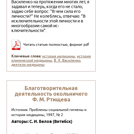
Василенко на протя­жении многих лет, я
задавал и теперь, когда его не стало,
задаю себе вопрос: "В чем сила его
личности?" Не колеблясь, отвечаю: "В
исключительности этой личности и в
многообразии самой ис­
ключительности".
Читать статью полностью, формат pdf
Ключевые слова:
история медицины
,
история
клинической медицины
,
В. Х. Васи­ленко
,
деятели медицины
Благотворительная
деятельность окольничего
Ф. М. Ртищева
Источник: Проблемы социальной гигиены и
история медицины, 1997, № 2
Авторы: С. И. Белов (Витебск)