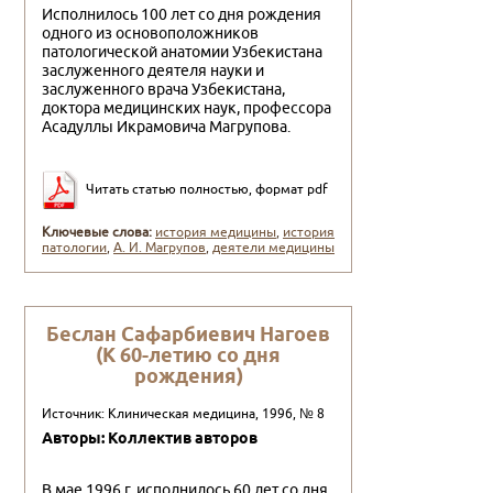
Исполнилось 100 лет со дня рождения
одного из основоположников
патологической анатомии Уз­бекистана
заслуженного деятеля науки и
заслужен­ного врача Узбекистана,
доктора медицинских на­ук, профессора
Асадуллы Икрамовича Магрупова.
Читать статью полностью, формат pdf
Ключевые слова:
история медицины
,
история
патологии
,
А. И. Магрупов
,
деятели медицины
Беслан Сафарбиевич Нагоев
(К 60-летию со дня
рождения)
Источник: Клиническая медицина, 1996, № 8
Авторы: Коллектив авторов
В мае 1996 г. исполнилось 60 лет со дня