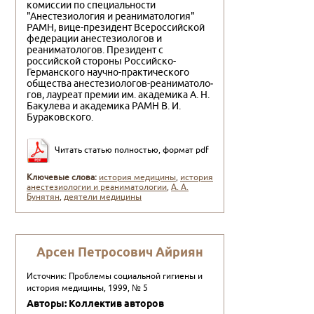
комиссии по специальности
"Анестезиология и реаниматология"
РАМН, вице-президент Всероссийской
федерации анестезиологов и
реаниматологов. Президент с
российской стороны Российско-
Германского на­учно-практического
общества анестезиологов-реаниматоло­
гов, лауреат премии им. академика А. Н.
Бакулева и академика РАМН В. И.
Бураковского.
Читать статью полностью, формат pdf
Ключевые слова:
история медицины
,
история
анестезиологии и реаниматологии
,
А. А.
Бунятян
,
деятели медицины
Арсен Петросович Айриян
Источник: Проблемы социальной гигиены и
история медицины, 1999, № 5
Авторы: Коллектив авторов