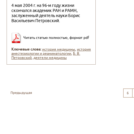
4 мая 2004 г. на 96-м году жизни
скончался академик РАН и РАМН,
заслуженный деятель науки Борис
Васильевич Пет­ровский.
Читать статью полностью, формат pdf
Ключевые слова:
история медицины
,
история
анестезиологии и реаниматологии
,
Б. В.
Петровский
,
деятели медицины
Предыдущая
6