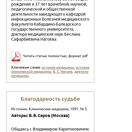
рождения и 37 лет врачебной, научной,
педагогической и общественной
деятельно­сти заведующего кафедрой
инфекционных болезней медицинско­го
факультета Кабардино-Балкарского
государственного универ­ситета,
доктора медицинских наук Беслана
Сафарбиевича Нагоева.
Читать статью полностью, формат pdf
Ключевые слова:
история медицины
,
история
клинической медицины
,
Б. С. Нагоев
,
деятели
медицины
Благодарность судьбе
Источник: Клиническая медицина, 1997, № 5
Авторы: В. В. Серов (Москва)
Общаясь с Владимиром Харитоновичем