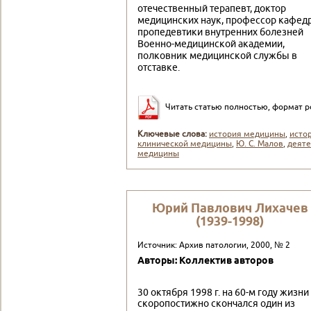
отечественный терапевт, доктор
медицинских наук, профессор кафед
пропедевтики внутренних бо­лезней
Военно-медицинской академии,
полковник ме­дицинской службы в
отставке.
Читать статью полностью, формат p
Ключевые слова:
история медицины
,
исто
клинической медицины
,
Ю. С. Малов
,
деят
медицины
Юрий Павлович Лихачев
(1939-1998)
Источник: Архив патологии, 2000, № 2
Авторы: Коллектив авторов
30 октября 1998 г. на 60-м году жизни
скоропостижно скончался один из