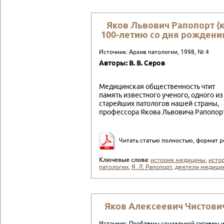
Яков Львович Рапопорт (
100-летию со дня рождени
Источник: Архив патологии, 1998, № 4
Авторы: В. В. Серов
Медицинская общественность чтит
память извест­ного ученого, одного из
старейших патологов нашей страны,
профессора Якова Львовича Рапопорт
Читать статью полностью, формат p
Ключевые слова:
история медицины
,
исто
патологии
,
Я. Л. Рапопорт
,
деятели медици
Яков Алексеевич Чистови
Источник: Проблемы социальной гигиены 