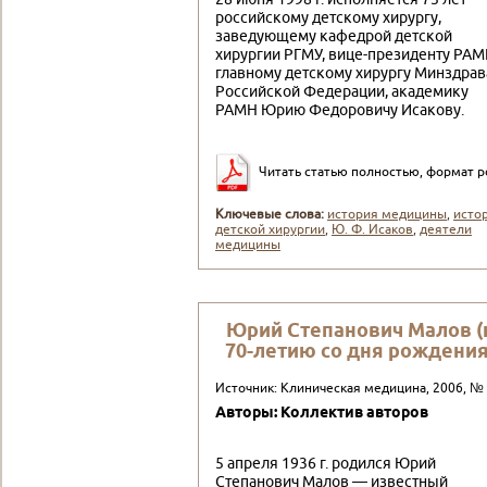
российскому детскому хи­рургу,
заведующему кафедрой детской
хирургии РГМУ, вице-пре­зиденту РАМ
главному детскому хирургу Минздрав
Россий­ской Федерации, академику
РАМН Юрию Федоровичу Исакову.
Читать статью полностью, формат p
Ключевые слова:
история медицины
,
исто
детской хирургии
,
Ю. Ф. Исаков
,
деятели
медицины
Юрий Степанович Малов (
70-летию со дня рождения
Источник: Клиническая медицина, 2006, №
Авторы: Коллектив авторов
5 апреля 1936 г. родился Юрий
Степанович Малов — известный