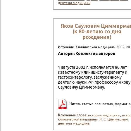
деятели медицины
Яков Саулович Циммерма
(к 80-летию со дня
рождения)
Источник: Клиническая медицина, 2002, №
Авторы: Коллектив авторов
1 августа 2002 г. исполняется 80 лет
известному клиницисту-те­рапевту и
гастроэнтерологу, заслуженному
деятелю науки РФ про­фессору Якову
Сауловичу Циммерману.
Читать статью полностью, формат p
Ключевые слова:
история медицины
,
исто
клинической медицины
,
Я. С. Циммерман
,
деятели медицины