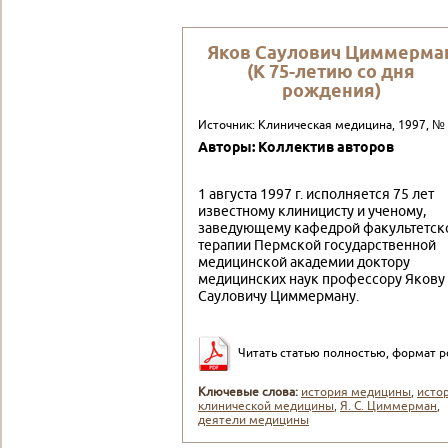
Яков Саулович Циммерма
(К 75-летию со дня
рождения)
Источник: Клиническая медицина, 1997, №
Авторы: Коллектив авторов
1 августа 1997 г. исполняется 75 лет
известному клиницисту и ученому,
заведующему кафедрой факультетск
терапии Пермской государствен­ной
медицинской академии доктору
медицинских наук профессору Якову
Сауловичу Циммерману.
Читать статью полностью, формат p
Ключевые слова:
история медицины
,
исто
клинической медицины
,
Я. С. Циммерман
,
деятели медицины