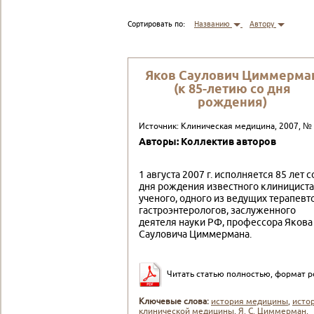
Сортировать по:
Названию
Автору
Яков Саулович Циммерма
(к 85-летию со дня
рождения)
Источник: Клиническая медицина, 2007, №
Авторы: Коллектив авторов
1 августа 2007 г. исполняется 85 лет с
дня рождения известного клинициста
ученого, одного из ведущих те­рапевт
гастроэнтерологов, заслуженного
деятеля нау­ки РФ, профессора Якова
Сауловича Циммермана.
Читать статью полностью, формат p
Ключевые слова:
история медицины
,
исто
клинической медицины
,
Я. С. Циммерман
,