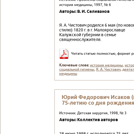
история медицины, 1997, № 6
Авторы: В. И. Селиванов
Я. А. Чистович родился 6 мая (по нов
стилю) 1820 г. в г. Малоярославце
Калужской губернии в семье
священнослу­жителя.
Читать статью полностью, формат p
Ключевые слова:
история медицины
,
исто
социальной гигиены
,
Я. А. Чистович
,
деяте
медицины
Юрий Федорович Исаков (
75-летию со дня рождения
Источник: Детская хирургия, 1998, № 3
Авторы: Коллектив авторов
28 июня 1998 г. исполняется 75 лет