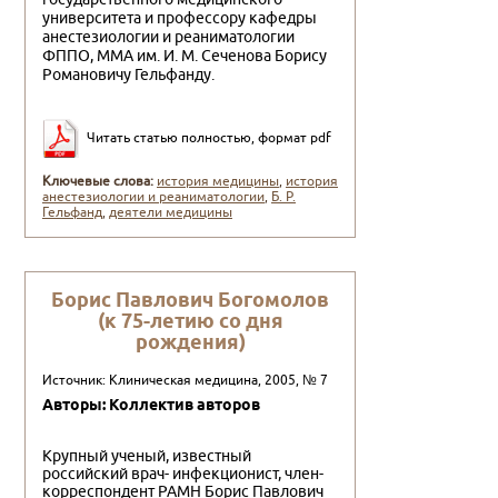
университета и профес­сору кафедры
анестезиологии и реаниматологии
ФППО, ММА им. И. М. Сеченова Борису
Романовичу Гельфанду.
Читать статью полностью, формат pdf
Ключевые слова:
история медицины
,
история
анестезиологии и реаниматологии
,
Б. Р.
Гельфанд
,
деятели медицины
Борис Павлович Богомолов
(к 75-летию со дня
рождения)
Источник: Клиническая медицина, 2005, № 7
Авторы: Коллектив авторов
Крупный ученый, известный
российский врач- инфекционист, член-
корреспондент РАМН Борис Павлович