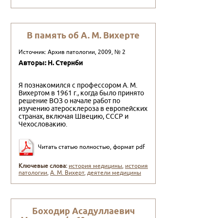
В память об А. М. Вихерте
Источник: Архив патологии, 2009, № 2
Авторы: Н. Стернби
Я познакомился с профессором А. М.
Вихертом в 1961 г., когда было принято
решение ВОЗ о начале работ по
изучению атеросклероза в европейских
стра­нах, включая Швецию, СССР и
Чехословакию.
Читать статью полностью, формат pdf
Ключевые слова:
история медицины
,
история
патологии
,
А. М. Вихерт
,
деятели медицины
Боходир Асадуллаевич