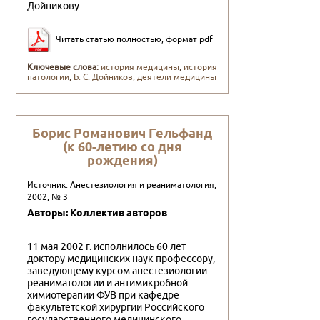
Дойникову.
Читать статью полностью, формат pdf
Ключевые слова:
история медицины
,
история
патологии
,
Б. С. Дойников
,
деятели медицины
Борис Романович Гельфанд
(к 60-летию со дня
рождения)
Источник: Анестезиология и реаниматология,
2002, № 3
Авторы: Коллектив авторов
11 мая 2002 г. исполнилось 60 лет
доктору медицин­ских наук профессору,
заведующему курсом анестезио­логии-
реаниматологии и антимикробной
химиотерапии ФУВ при кафедре
факультетской хирургии Российского
государственного медицинского