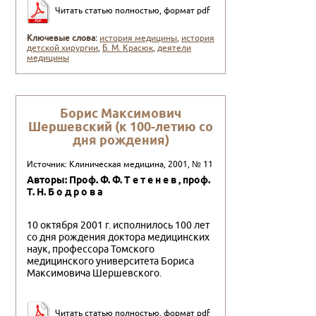
Читать статью полностью, формат pdf
Ключевые слова:
история медицины
,
история
детской хирургии
,
Б. М. Красюк
,
деятели
медицины
Борис Максимович
Шершевский (к 100-летию со
дня рождения)
Источник: Клиническая медицина, 2001, № 11
Авторы: Проф. Ф. Ф. Т е т е н е в , проф.
Т. Н. Б о д р о в а
10 октября 2001 г. исполнилось 100 лет
со дня рож­дения доктора медицинских
наук, профессора Томского
медицинского университета Бориса
Максимовича Шершевского.
Читать статью полностью, формат pdf