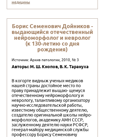
медицины
Борис Семенович Дойников -
выдающийся отечественный
нейроморфолог и невролог
(к 130-летию со дня
рождения)
Источник: Архив патологии, 2010, № 3
Авторы: М. Ш. Кнопов, В. К. Тарануха
В когорте видныж ученых-медиков
нашей стра­ны достойное место по
праву принадлежит выщаю- щемуся
отечественному нейроморфологу и
невро­логу, талантливому организатору
научно-исследо­вательской работы,
известному общественному деятелю,
создателю оригинальной школы нейро-
морфологов, академику АМН СССР,
заслуженно­му деятелю науки РСФСР,
генерал-майору меди­цинской службы
профессору Борису Семеновичу