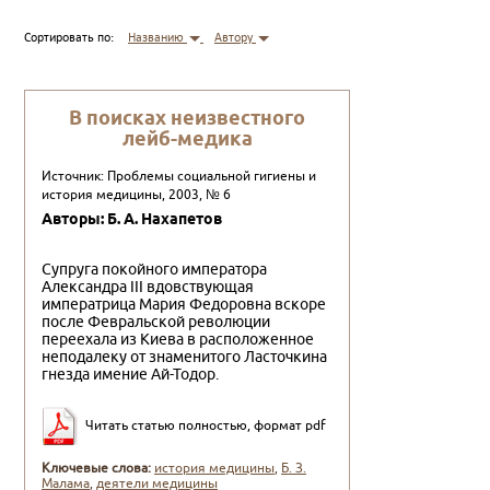
Сортировать по:
Названию
Автору
В поисках неизвестного
лейб-медика
Источник: Проблемы социальной гигиены и
история медицины, 2003, № 6
Авторы: Б. А. Нахапетов
Супруга покойного императора
Александра III вдовствую­щая
императрица Мария Федоровна вскоре
после Февральской революции
переехала из Киева в расположенное
неподалеку от знаменитого Ласточкина
гнезда имение Ай-Тодор.
Читать статью полностью, формат pdf
Ключевые слова:
история медицины
,
Б. З.
Малама
,
деятели медицины