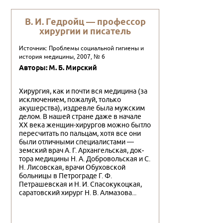
В. И. Гедройц — профессор
хирургии и писатель
Источник: Проблемы социальной гигиены и
история медицины, 2007, № 6
Авторы: М. Б. Мирский
Хирургия, как и почти вся медицина (за
исключением, по­жалуй, только
акушерства), издревле была мужским
делом. В нашей стране даже в начале
XX века женщин-хирургов мож­но бытло
пересчитать по пальцам, хотя все они
были отличны­ми специалистами —
земский врач А. Г. Архангельская, док­
тора медицины Н. А. Добровольская и С.
Н. Лисовская, врачи Обуховской
больницы в Петрограде Г. Ф.
Петрашевская и Н. И. Спасокукоцкая,
саратовский хирург Н. В. Алмазова...