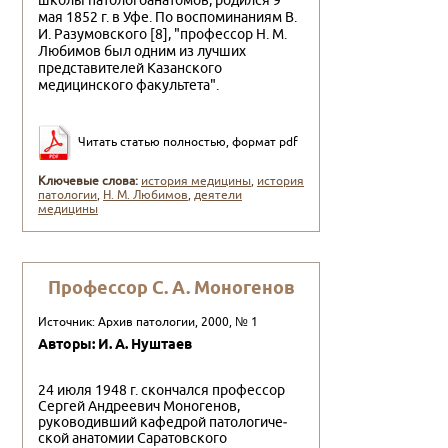
школы патологоанатомов, родился 9
мая 1852 г. в Уфе. По воспоминаниям В.
И. Разумовского [8], "профессор Н. М.
Любимов был одним из лучших
представителей Казанского
медицинского фа­культета".
Читать статью полностью, формат pdf
Ключевые слова:
история медицины
,
история
патологии
,
Н. М. Любимов
,
деятели
медицины
Профессор С. А. Моногенов
Источник: Архив патологии, 2000, № 1
Авторы: И. А. Нуштаев
24 июля 1948 г. скончался профессор
Сергей Андрее­вич Моногенов,
руководивший кафедрой патологиче­
ской анатомии Саратовского