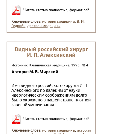
Читать статью полностью, формат pdf
Ключевые слова:
история медицины
,
В. И.
Гедройц
,
деятели медицины
Видный российский хирург
И. П. Алексинский
Источник: Клиническая медицина, 1996, № 4
Авторы: М. Б. Мирский
Имя видного российского хирурга И. П.
Алексинского по да­леким от науки
идеологическим соображениям долго
было ок­ружено в нашей стране плотной
завесой умолчивания.
Читать статью полностью, формат pdf
Ключевые слова:
история медицины
,
история