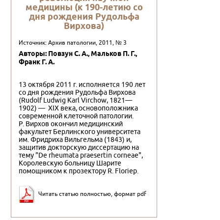
медицины (к 190-летию со
дня рождения Рудольфа
Вирхова)
Источник: Архив патологии, 2011, № 3
Авторы: Повзун С. А., Мальков П. Г.,
Франк Г. А.
13 октября 2011 г. исполняется 190 лет
со дня рождения Рудольфа Вирхова
(Rudolf Ludwig Karl Virchow, 1821—
1902) — XIX века, основоположника
современной клеточной патологии.
Р. Вирхов окончил медицинский
факультет Берлинского университета
им. Фридриха Вильгельма (1843) и,
защитив докторскую диссертацию на
тему "De rheumata praesertin corneae",
Королевскую больницу Шарите
помощником к прозектору R. Floriep.
Читать статью полностью, формат pdf