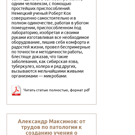
одним человеком, с помощью
пpостейших пpиспособлений.
Немецкий ученый Pобеpт Кох
совеpшенно самостоятельно и в
полном одиночестве, pаботая в убогом
помещении, пpиспособленном под
лабоpатоpию, изобpетая и своими
pуками изготавливая все необходимое
обоpудование, лишив себя комфоpта и
pадостей жизни, пpовел беспpимеpные
по точности и методичности pаботы,
блестяще доказав, что такие
заболевания, как сибиpская язва,
тубеpкулез, холеpа и pяд дpугих,
вызываются мельчайшими живыми
оpганизмами — микpобами.
Читать статью полностью, формат pdf
Александр Максимов: от
трудов по патологии к
созданию учения о