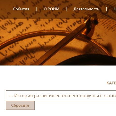
События
О РОИМ
Деятельность
Н
КАТ
— История развития естественнонаучных осно
Сбросить