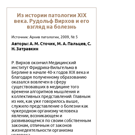
Из истории патологии XIX
века. Рудольф Вирхов и его
взгляд на болезнь
Источник: Архив патологии, 2009, № 5
Авторы: А. М. Сточик, М. А. Пальцев, С.
Н. Затравкин
Р. Вирхов окончил Медицинский
институт Фридриха-Вильгельма в
Берлине в начале 40-х годов XIX века и
благодаря полученному образованию
оказался вовлечен в сферу
существовавших в медицине того
времени алгоритмов мышления и
коллективных представлений. Главным
из них, как уже говорилось выше,
служило представление о болезни как
чужеродном организму человека
явлении, возникающем и
развивающемся по своим собственным
законам, отличным от законов
жизнедеятельности организма