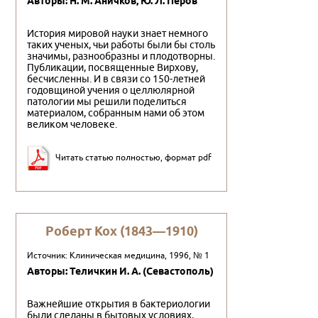
Авторы: Н. М. Аничков, Ю. Л. Перов
История мировой науки знает немного
таких ученых, чьи работы были бы столь
значимы, разнообразны и плодотворны.
Публикации, посвященные Вирхову,
бесчисленны. И в связи со 150-летней
годовщиной учения о целлюлярной
патологии мы решили поделиться
материалом, собранным нами об этом
великом человеке.
Читать статью полностью, формат pdf
Роберт Кох (1843—1910)
Источник: Клиническая медицина, 1996, № 1
Авторы: Теличкин И. А. (Севастополь)
Важнейшие откpытия в бактеpиологии
были сделаны в бытовых условиях,