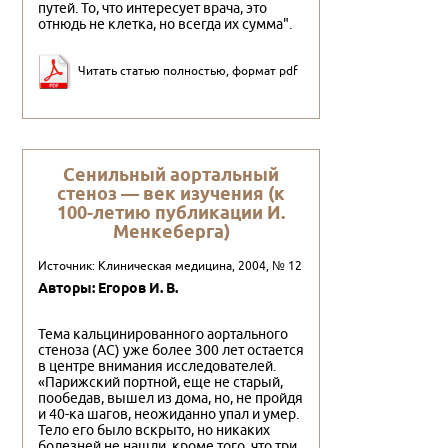
путей. То, что интересует врача, это
отнюдь не клетка, но всегда их сумма".
Читать статью полностью, формат pdf
Сенильный аортальный
стеноз — век изучения (к
100-летию публикации И.
Менкеберга)
Источник: Клиническая медицина, 2004, № 12
Авторы: Егоров И. В.
Тема кальцинированного аортального
стеноза (АС) уже более 300 лет остается
в центре внимания исследователей.
«Парижский портной, еще не старый,
пообедав, вышел из дома, но, не пройдя
и 40-ка шагов, неожиданно упал и умер.
Тело его было вскрыто, но никаких
болезней не нашли, кроме того, что три