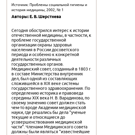
Источник: Проблемы социальной гигиены и
история медицины, 2002, № 1
Авторы: Е. В. Шерстнева
Сегодня обострился интерес к истории
отечественной медицины, в частности, к
проблеме государственной
организации охраны здоровья
населения в России досоветского
периода и особенно к конкретной
деятельности различных
государственных органов.
Медицинский совет, созданный в 1803 г.
в составе Министерства внутренних
дел, был одной из составляющих
сложившейся в XIX веке системы
государственного здравоохранения. По
определению историка и правоведа
середины XIX века Н. В. Варадинова, по
своему значению совет должен стать
чем-то вроде Академии медицинской
науки, где решались бы дела "ученые
текущие и относящиеся до
усовершенствования медицинской
части". Членами Медицинского совета
должны были являться "известнейшие