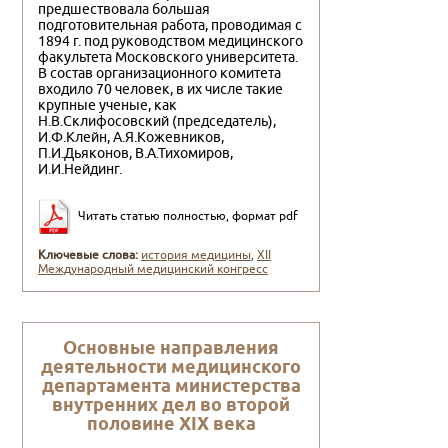
предшествовала большая
подготовительная работа, проводимая с
1894 г. под руководством медицинского
факультета Московского университета.
В состав организационного комитета
входило 70 человек, в их числе такие
крупные ученые, как
Н.В.Склифосовский (председатель),
И.Ф.Клейн, А.Я.Кожевников,
П.И.Дьяконов, В.А.Тихомиров,
И.И.Нейдинг.
Читать статью полностью, формат pdf
Ключевые слова:
история медицины
,
XII
Международный медицинский конгресс
Основные направления
деятельности медицинского
департамента министерства
внутренних дел во второй
половине XIX века