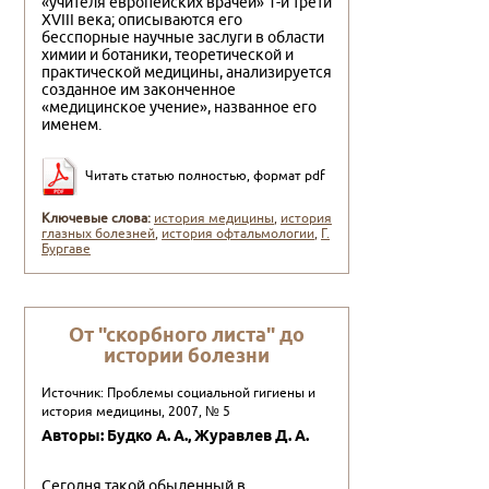
«учителя европейских врачей» 1-й трети
XVIII века; описываются его
бесспорные научные заслуги в области
химии и ботаники, теоретической и
практической медицины, анализируется
созданное им законченное
«медицинское учение», названное его
именем.
Читать статью полностью, формат pdf
Ключевые слова:
история медицины
,
история
глазных болезней
,
история офтальмологии
,
Г.
Бургаве
От "скорбного листа" до
истории болезни
Источник: Проблемы социальной гигиены и
история медицины, 2007, № 5
Авторы: Будко А. А., Журавлев Д. А.
Сегодня такой обыденный в