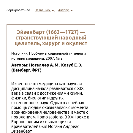
Сортировать по:
Названию
Автору
Эйзенбарт (1663—1727) —
странствующий народный
целитель, хирург и окулист
Источник: Проблемы социальной гигиены и
история медицины, 2007, № 2
Авторы: Ногаллер А. М., Козуб Е. Э.
(Бамберг, ФРГ)
Известно, что медицина как научная
дисциплина начала развиваться с XIX
века в связи с достижениями химии,
физики, биологии и других
естественных наук. Однако лечебная
помощь людям оказывалась с момента
возникновения человечества, вместе с
появлением Homo sapiens. В XVII веке в
Европе одним из выдающихся
врачевателей был Иоганн Андреас
Эйзенбарт