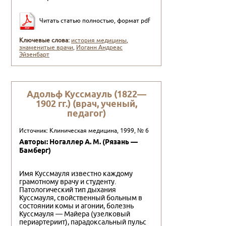
Читать статью полностью, формат pdf
Ключевые слова:
история медицины
,
знаменитые врачи
,
Иоганн Андреас
Эйзенбарт
Адольф Куссмауль (1822—
1902 гг.) (врач, ученый,
педагог)
Источник: Клиническая медицина, 1999, № 6
Авторы: Ногаллер А. М. (Рязань —
Бамберг)
Имя Куссмауля известно каждому
грамотному врачу и студенту.
Патологический тип дыхания
Куссмауля, свойственный больным в
состоянии комы и агонии, болезнь
Куссмауля — Майера (узелковый
периартериит), парадоксальный пульс