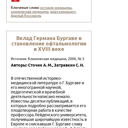
Ключевые слова:
история медицины
,
клиническая медицина
,
врач-клиницист
,
Адольф Куссмауль
Вклад Германа Бургаве в
становление офтальмологии
в XVIII веке
Источник: Клиническая медицина, 2006, № 3
Авторы: Сточик А. М., Затравкин С. Н.
В отечественной историко-
медицинской литературе о Г. Бургаве и
его многогранной научной,
педагогической и врачебной
деятельности написано немало.
Известны десятки публикаций, в
которых подробно рассматривается его
плодотворная работа в качестве
профессора Лейденского университета,
получившая широчайшую известность в
Европе и снискавшая Г. Бургаве славу