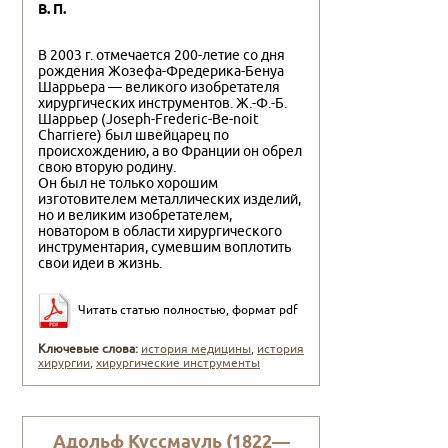
В. П.
В 2003 г. отмечается 200-летие со дня
рождения Жозефа-Фредерика-Бенуа
Шаррьера — великого изобретателя
хирургических инструментов. Ж.-Ф.-Б.
Шаррьер (Joseph-Frederic-Be-noit
Charriere) был швейцарец по
происхождению, а во Франции он обрел
свою вторую родину.
Он был не только хорошим
изготовителем металлических изделий,
но и великим изобретателем,
новатором в области хирургического
инструментария, сумевшим воплотить
свои идеи в жизнь.
Читать статью полностью, формат pdf
Ключевые слова:
история медицины
,
история
хирургии
,
хирургические инструменты
Адольф Куссмауль (1822—