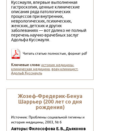
Куссмауля, впервые выполненная
гастроскопия, ценные клинические
описания ряда патологических
процессов при внутренних,
неврологических, психических,
женских, детских и других
заболеваниях — вот далеко не полный
перечень научно-врачебных заслуг
Адольфа Куссмауля.
Читать статью полностью, формат pdf
Ключевые слова:
история медицины
,
клиническая медицина
,
врач-клиницист
,
Адольф Куссмауль
Жозеф-Фредерик-Бенуа
Шаррьер (200 лет со дня
рождения)
Источник: Проблемы социальной гигиены и
история медицины, 2003, № 6
Авторы: Философова Е. В., Дьяконов