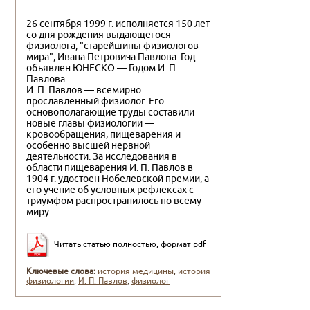
26 сентября 1999 г. исполняется 150 лет
со дня рождения выдающегося
физиолога, "старейшины физиологов
мира", Ивана Петровича Павлова. Год
объявлен ЮНЕСКО — Годом И. П.
Павлова.
И. П. Павлов — всемирно
прославленный физиолог. Его
основополагающие труды составили
новые главы физиологии —
кровообращения, пищеварения и
особенно высшей нервной
деятельности. За исследования в
области пищеварения И. П. Павлов в
1904 г. удостоен Нобелевской премии, а
его учение об условных рефлексах с
триумфом распространилось по всему
миру.
Читать статью полностью, формат pdf
Ключевые слова:
история медицины
,
история
физиологии
,
И. П. Павлов
,
физиолог