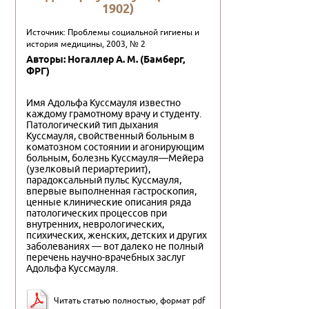
1902)
Источник: Проблемы социальной гигиены и
история медицины, 2003, № 2
Авторы: Ногаллеp А. М. (Бамбеpг,
ФPГ)
Имя Адольфа Куссмауля известно
каждому грамотному врачу и студенту.
Патологический тип дыхания
Куссмауля, свойственный больным в
коматозном состоянии и агонирующим
больным, болезнь Куссмауля—Мейера
(узелковый периартериит),
парадоксальный пульс Куссмауля,
впервые выполненная гастроскопия,
ценные клинические описания ряда
патологических процессов при
внутренних, неврологических,
психических, женских, детских и других
заболеваниях — вот далеко не полный
перечень научно-врачебных заслуг
Адольфа Куссмауля.
Читать статью полностью, формат pdf