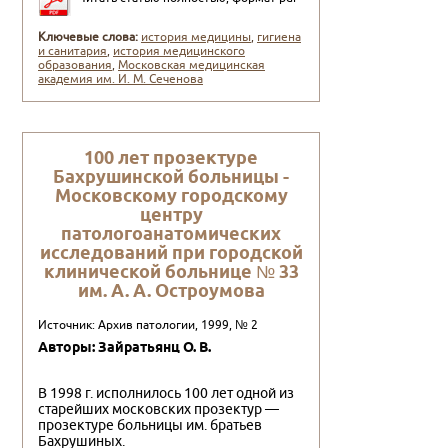
Ключевые слова:
история медицины
,
гигиена
и санитария
,
история медицинского
образования
,
Московская медицинская
академия им. И. М. Сеченова
100 лет прозектуре
Бахрушинской больницы -
Московскому городскому
центру
патологоанатомических
исследований при городской
клинической больнице № 33
им. А. А. Остроумова
Источник: Архив патологии, 1999, № 2
Авторы: Зайратьянц О. В.
В 1998 г. исполнилось 100 лет одной из
старейших московских прозектур —
прозектуре больницы им. братьев
Бахрушиных.