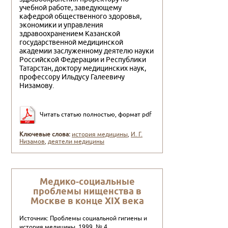
учебной работе, заве­дующему
кафедрой общественного здоровья,
экономики и управления
здравоохранением Казанской
государст­венной медицинской
академии заслуженному деятелю науки
Российской Федерации и Республики
Татарстан, доктору медицинских наук,
профессору Ильдусу Галеевичу
Низамову.
Читать статью полностью, формат pdf
Ключевые слова:
история медицины
,
И. Г.
Низамов
,
деятели медицины
Медико-социальные
проблемы нищенства в
Москве в конце XIX века
Источник: Проблемы социальной гигиены и
история медицины, 1999, № 4