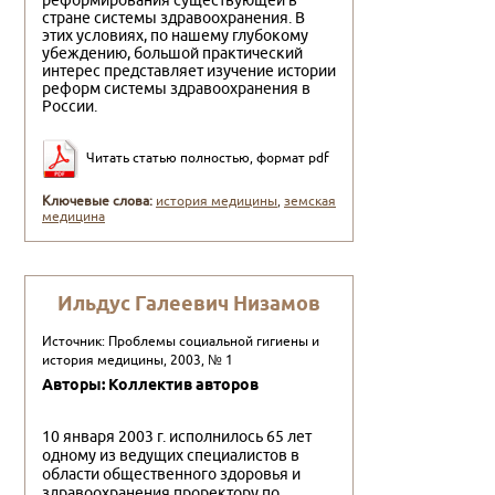
реформирования существующей в
стране системы здравоохранения. В
этих условиях, по нашему глубокому
убеждению, большой практический
интерес представляет изучение истории
реформ системы здравоохранения в
России.
Читать статью полностью, формат pdf
Ключевые слова:
история медицины
,
земская
медицина
Ильдус Галеевич Низамов
Источник: Проблемы социальной гигиены и
история медицины, 2003, № 1
Авторы: Коллектив авторов
10 января 2003 г. исполнилось 65 лет
одному из веду­щих специалистов в
области общественного здоровья и
здравоохранения проректору по