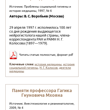
Источник: Проблемы социальной гигиены и
история медицины, 1997, № 6
Авторы: В. С. Воробьев (Москва)
29 апреля 1997 г. исполнилось 100 лет
со дня рождения вы­дающегося
нейрогистолога нашей страны, члена-
корреспон­дента РАН и РАМН Н. Г.
Колосова (1897—1979).
Читать статью полностью, формат pdf
Ключевые слова:
история медицины
,
история
социальной гигиены
,
Н. Г. Колосов
,
деятели
медицины
Памяти профессора Гагика
Гнуновича Мхояна
Источник: Анестезиология и реаниматология,
2009, № 4