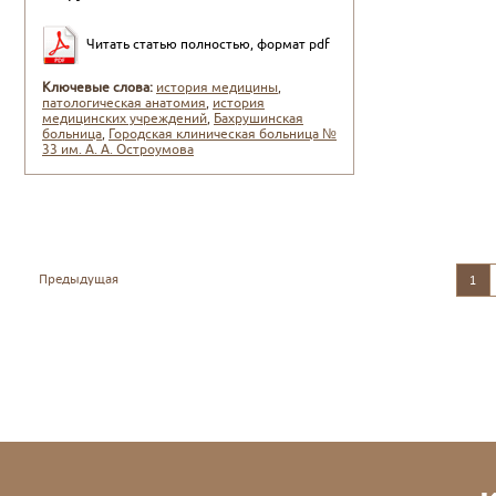
Читать статью полностью, формат pdf
Ключевые слова:
история медицины
,
патологическая анатомия
,
история
медицинских учреждений
,
Бахрушинская
больница
,
Городская клиническая больница №
33 им. А. А. Остроумова
Предыдущая
1