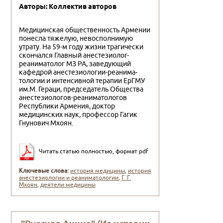
Авторы: Коллектив авторов
Медицинская общественность Армении
понесла тя­желую, невосполнимую
утрату. На 59-м году жизни тра­гически
скончался Главный анестезиолог-
реаниматолог МЗ РА, заведующий
кафедрой анестезиологии-реанима­
тологии и интенсивной терапии ЕрГМУ
им.М. Гераци, председатель Общества
анестезиологов-реаниматологов
Республики Армения, доктор
медицинских наук, про­фессор Гагик
Гнунович Мхоян.
Читать статью полностью, формат pdf
Ключевые слова:
история медицины
,
история
анестезиологии и реаниматологии
,
Г. Г.
Мхоян
,
деятели медицины