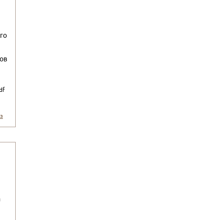
го
нов
df
з
и