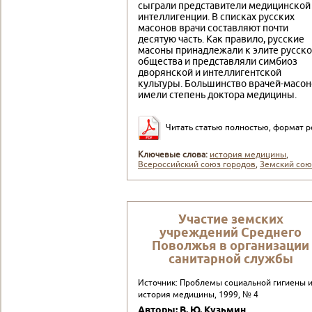
сыграли представители медицинской
интеллигенции. В списках русских
масонов врачи составляют почти
десятую часть. Как правило, русские
масоны принадлежали к элите русско
общества и представляли симбиоз
дворянской и интеллигентской
культуры. Большинство врачей-масо
имели степень доктора медицины.
Читать статью полностью, формат p
Ключевые слова:
история медицины
,
Всероссийский союз городов
,
Земский сою
Участие земских
учреждений Среднего
Поволжья в организации
санитарной службы
Источник: Проблемы социальной гигиены 
история медицины, 1999, № 4
Авторы: В. Ю. Кузьмин