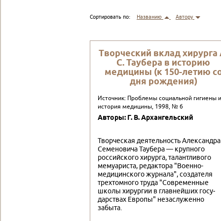
Сортировать по:
Названию
Автору
Творческий вклад хирурга 
С. Таубера в историю
медицины (к 150-летию с
дня рождения)
Источник: Проблемы социальной гигиены 
история медицины, 1998, № 6
Авторы: Г. В. Архангельский
Творческая деятельность Александра
Семеновича Таубера — крупного
российского хирурга, талантливого
мемуариста, ре­дактора "Военно-
медицинского журнала", создателя
трехтом­ного труда "Современные
школы хирургии в главнейших госу­
дарствах Европы" незаслуженно
забыта.