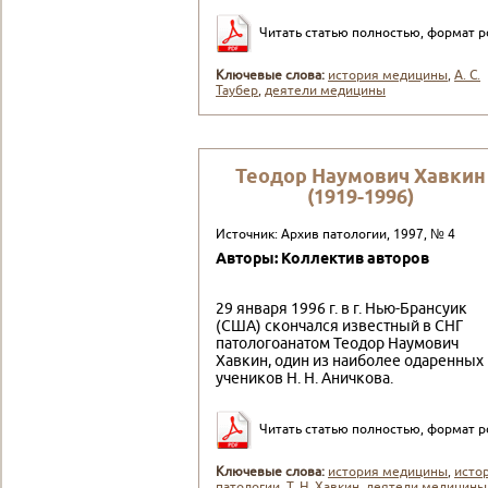
Читать статью полностью, формат p
Ключевые слова:
история медицины
,
А. С.
Таубер
,
деятели медицины
Теодор Наумович Хавкин
(1919-1996)
Источник: Архив патологии, 1997, № 4
Авторы: Коллектив авторов
29 января 1996 г. в г. Нью-Брансуик
(США) скон­чался известный в СНГ
патологоанатом Теодор Наумо­вич
Хавкин, один из наиболее одаренных
учеников Н. Н. Аничкова.
Читать статью полностью, формат p
Ключевые слова:
история медицины
,
исто
патологии
,
Т. Н. Хавкин
,
деятели медицины