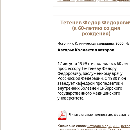
Тетенев Федор Федорови
(к 60-летию со дня
рождения)
Источник: Клиническая медицина, 2000, №
Авторы: Коллектив авторов
17 августа 1999 г. исполнилось 60 лет
профессору Те- теневу Федору
Федоровичу, заслуженному врачу
Россий­ской Федерации. С 1980 г. он
заведует кафедрой пропе­девтики
внутренних болезней Сибирского
государствен­ного медицинского
университета.
Читать статью полностью, формат p
Ключевые слова:
история медицины
,
исто