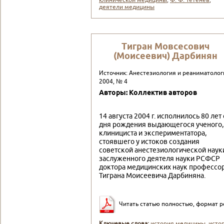
клинической медицины
,
Ф. Ф. Тетенев
,
деятели медицины
Тигран Мовсесович
(Моисеевич) Дарбинян
Источник: Анестезиология и реаниматолог
2004, № 4
Авторы: Коллектив авторов
14 августа 2004 г. исполнилось 80 лет 
дня рождения вы­дающегося ученого,
клинициста и экспериментатора,
стоявше­го у истоков создания
советской анестезиологической наук
заслуженного деятеля науки РСФСР
доктора медицинских на­ук профессо
Тиграна Моисеевича Дарбиняна.
Читать статью полностью, формат p
Ключевые слова:
история медицины
,
исто