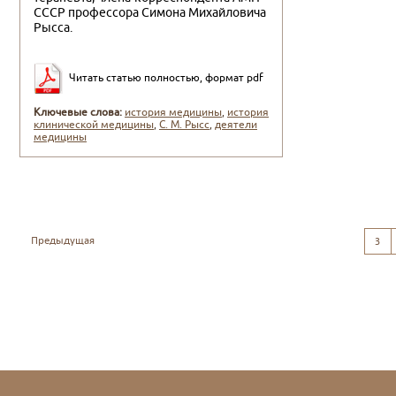
СССР профессора Симона Михайловича
Рысса.
Читать статью полностью, формат pdf
Ключевые слова:
история медицины
,
история
клинической медицины
,
С. М. Рысс
,
деятели
медицины
Предыдущая
3