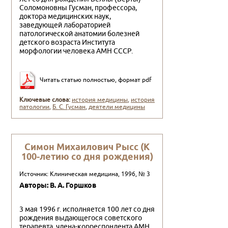
Соломоновны Гусман, профессо­ра,
доктора медицинских наук,
заведующей лаборатори­ей
патологической анатомии болезней
детского возраста Института
морфологии человека АМН СССР.
Читать статью полностью, формат pdf
Ключевые слова:
история медицины
,
история
патологии
,
Б. С. Гусман
,
деятели медицины
Симон Михаилович Рысс (К
100-летию со дня рождения)
Источник: Клиническая медицина, 1996, № 3
Авторы: В. А. Горшков
3 мая 1996 г. исполняется 100 лет со дня
рождения вы­дающегося советского
терапевта, члена-корреспондента АМН