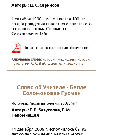
Авторы: Д. С. Саркисов
1 октября 1998 г. исполняется 100 лет
со дня рожде­ния известного советского
патологоанатома Соломона
Самуиловича Вайля.
Читать статью полностью, формат pdf
Ключевые слова:
история медицины
,
история
патологии
,
С. С. Вайль
,
деятели медицины
Слово об Учителе - Белле
Соломоновне Гусман
Источник: Архив патологии, 2007, № 1
Авторы: Т. В. Безуглова, Е. М.
Непомнящая
11 декабря 2006 г. исполнилось бы 85
лет со дня ро­ждения Беллы (Берты)