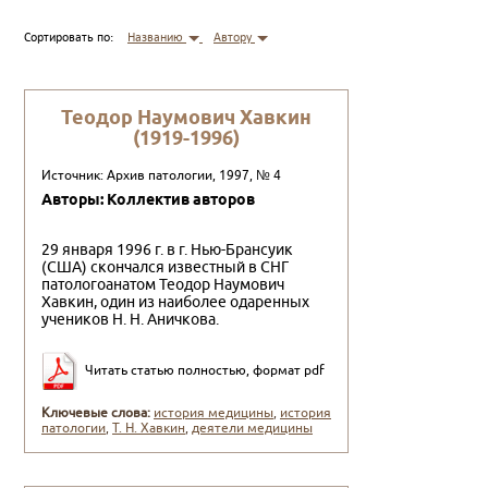
Сортировать по:
Названию
Автору
Теодор Наумович Хавкин
(1919-1996)
Источник: Архив патологии, 1997, № 4
Авторы: Коллектив авторов
29 января 1996 г. в г. Нью-Брансуик
(США) скон­чался известный в СНГ
патологоанатом Теодор Наумо­вич
Хавкин, один из наиболее одаренных
учеников Н. Н. Аничкова.
Читать статью полностью, формат pdf
Ключевые слова:
история медицины
,
история
патологии
,
Т. Н. Хавкин
,
деятели медицины