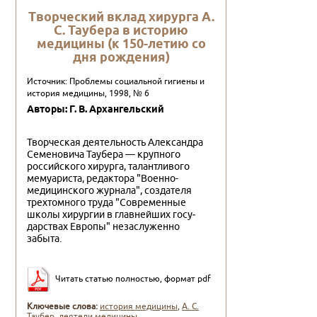
Творческий вклад хирурга А.
С. Таубера в историю
медицины (к 150-летию со
дня рождения)
Источник: Проблемы социальной гигиены и
история медицины, 1998, № 6
Авторы: Г. В. Архангельский
Творческая деятельность Александра
Семеновича Таубера — крупного
российского хирурга, талантливого
мемуариста, ре­дактора "Военно-
медицинского журнала", создателя
трехтом­ного труда "Современные
школы хирургии в главнейших госу­
дарствах Европы" незаслуженно
забыта.
Читать статью полностью, формат pdf
Ключевые слова:
история медицины
,
А. С.
Таубер
,
деятели медицины