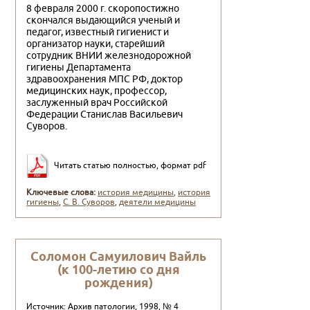
8 февраля 2000 г. скоропостижно
скончался выдающийся ученый и
педагог, известный гигиенист и
организатор науки, старейший
сотрудник ВНИИ железнодорожной
гигиены Де­партамента
здравоохранения МПС РФ, доктор
медицинских наук, профессор,
заслуженный врач Российской
Федерации Станислав Васильевич
Суворов.
Читать статью полностью, формат pdf
Ключевые слова:
история медицины
,
история
гигиены
,
С. В. Суворов
,
деятели медицины
Соломон Самуилович Вайль
(к 100-летию со дня
рождения)
Источник: Архив патологии, 1998, № 4