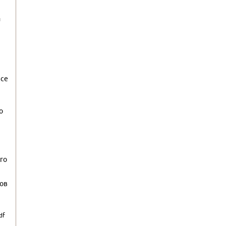
и
все
о
го
нов
df