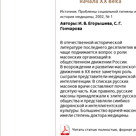
начала ХХ века
Источник: Проблемы социальной гигиены 
история медицины, 2002, № 1
Авторы: И. В. Егорышева, С. Г.
Гончарова
В отечественной исторической
литературе последнего десятилетия 
чаще поднимается вопрос о роли
масонских организаций в
общественном движении России.
В возрождении и развитии масонског
движения в XX веке заметную роль
сыграли представители медицинской
интеллигенции. В списках русских
масонов врачи составляют почти
десятую часть. Как правило, русские
масоны принадлежали к элите русско
общества и представляли симбиоз
дворянской и интеллигентской
культуры. Большинство врачей-масо
имели степень доктора медицины.
Читать статью полностью, формат p