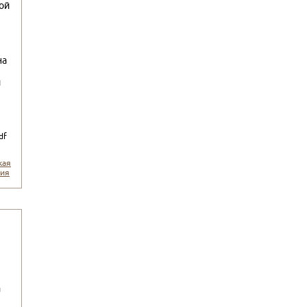
ой
на
и
df
кая
ния
и