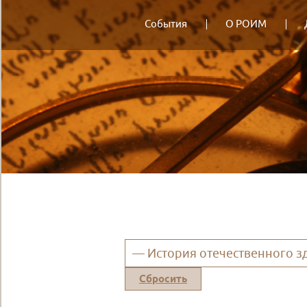
События
О РОИМ
— История отечественного 
Сбросить