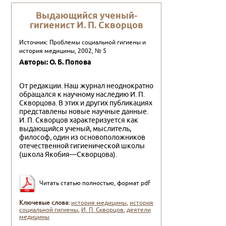
Выдающийся ученый-
гигиенист И. П. Скворцов
Источник: Проблемы социальной гигиены и
история медицины, 2002, № 5
Авторы: О. Б. Попова
От редакции. Наш журнал неоднократно
обращался к науч­ному наследию И. П.
Скворцова. В этих и других публикациях
представлены новые научные данные.
И. П. Скворцов характе­ризуется как
выдающийся ученый, мыслитель,
философ, один из основоположников
отечественной гигиенической школы
(школа Якобия—Скворцова).
Читать статью полностью, формат pdf
Ключевые слова:
история медицины
,
история
социальной гигиены
,
И. П. Скворцов
,
деятели
медицины