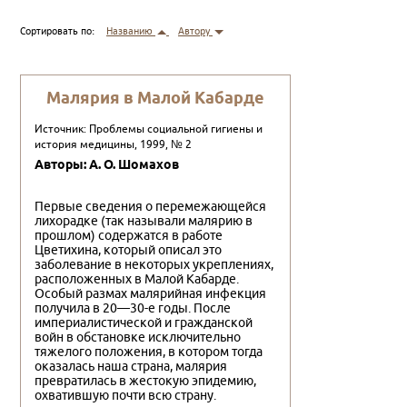
Сортировать по:
Названию
Автору
Малярия в Малой Кабарде
Источник: Проблемы социальной гигиены и
история медицины, 1999, № 2
Авторы: А. О. Шомахов
Первые сведения о перемежающейся
лихорадке (так называли малярию в
прошлом) содержатся в работе
Цветихина, который описал это
заболевание в некоторых укреплениях,
расположенных в Малой Кабарде.
Особый размах малярийная инфекция
получила в 20—30-е годы. После
империалистической и гражданской
войн в обстановке исключительно
тяжелого положения, в котором тогда
оказалась наша страна, малярия
превратилась в жестокую эпидемию,
охватившую почти всю страну.