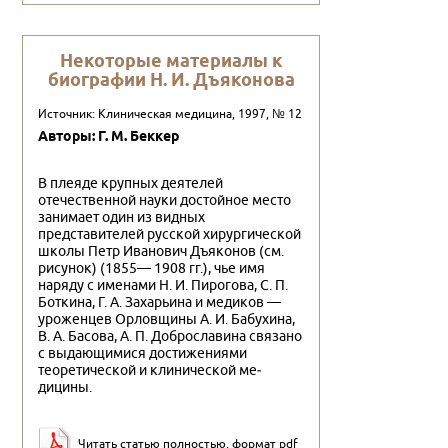
Некоторые материалы к
биографии Н. И. Дъяконова
Источник: Клиническая медицина, 1997, № 12
Авторы: Г. М. Беккер
В плеяде крупных деятелей
отечественной нау­ки достойное место
занимает один из видных
представителей русской хирургической
школы Петр Иванович Дъяконов (см.
рисунок) (1855— 1908 гг.), чье имя
наряду с именами Н. И. Пиро­гова, С. П.
Боткина, Г. А. Захарьина и медиков —
уроженцев Орловщины А. И. Бабухина,
В. А. Ба­сова, А. П. Доброславина связано
с выдающимися достижениями
теоретической и клинической ме­
дицины.
Читать статью полностью, формат pdf