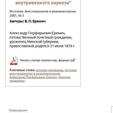
внутривенного наркоза"
Источник: Анестезиология и реаниматология,
2001, № 3
Авторы: В. П. Еремич
Александр Порфирьевич Еремич,
потомственный почет­ный гражданин,
уроженец Минской губернии,
православный, родился 31 июля 1876 г.
Читать статью полностью, формат pdf
Ключевые слова:
история медицины
,
история
анестезиологии и реаниматологии
,
Александр Порфирьевич Еремич
,
деятели
медицины
Предыдущая