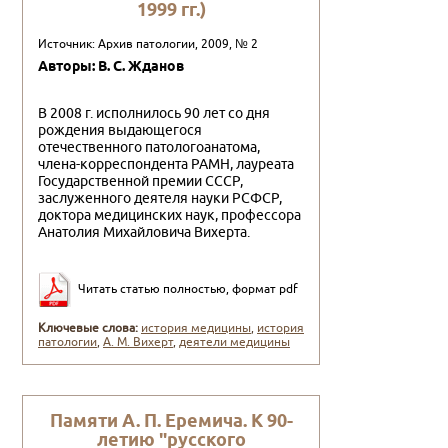
1999 гг.)
Источник: Архив патологии, 2009, № 2
Авторы: В. С. Жданов
В 2008 г. исполнилось 90 лет со дня
рождения выдающегося
отечественного патологоанатома,
члена-корреспондента РАМН, лауреата
Государст­венной премии СССР,
заслуженного деятеля науки РСФСР,
доктора медицинских наук, профессора
Анатолия Михайловича Вихерта.
Читать статью полностью, формат pdf
Ключевые слова:
история медицины
,
история
патологии
,
А. М. Вихерт
,
деятели медицины
Памяти А. П. Еремича. К 90-
летию "русского