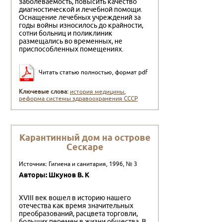
заболеваемость, повысить качество
диагностической и лечебной помощи.
Оснащение лечебных учреждений за
годы войны износилось до крайности,
сотни больниц и поликлиник
размещались во временных, не
приспособленных помещениях.
Читать статью полностью, формат pdf
Ключевые слова:
история медицины
,
реформа системы здравоохранения СССР
Карантинный дом на острове
Сескаре
Источник: Гигиена и санитария, 1996, № 3
Авторы: Шкунов В. К
XVIII век вошел в историю нашего
отечества как время значительных
преобразований, расцвета торговли,
больших перемен в жизни общества. В