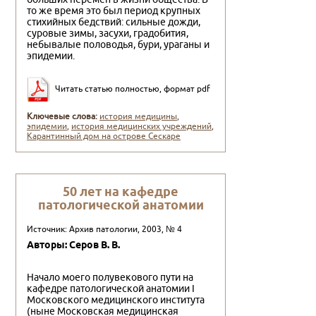
то же время это был период крупных
стихийных бедствий: сильные дожди,
суровые зимы, засухи, градобития,
небывалые половодья, бури, ураганы и
эпидемии.
Читать статью полностью, формат pdf
Ключевые слова:
история медицины
,
эпидемии
,
история медицинских учреждений
,
Карантинный дом на острове Сескаре
50 лет на кафедре
патологической анатомии
Источник: Архив патологии, 2003, № 4
Авторы: Серов В. В.
Начало моего полувекового пути на
кафедре патологической анатомии I
Московского медицинского института
(ныне Московская медицинская