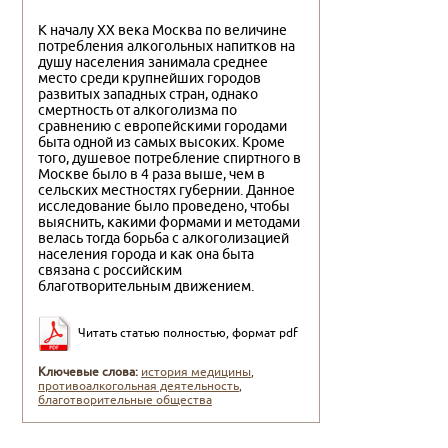
К началу XX века Москва по величине
потребления алкогольных напитков на
душу населения занимала среднее
место среди крупнейших городов
развитых западных стран, однако
смертность от алкоголизма по
сравнению с европейскими городами
быта одной из самых высоких. Кроме
того, душевое потребление спиртного в
Москве было в 4 раза выше, чем в
сельских местностях губернии. Данное
исследование было проведено, чтобы
выяснить, какими формами и методами
велась тогда борьба с алкоголизацией
населения города и как она быта
связана с российским
благотворительным движением.
Читать статью полностью, формат pdf
Ключевые слова:
история медицины
,
противоалкогольная деятельность
,
благотворительные общества