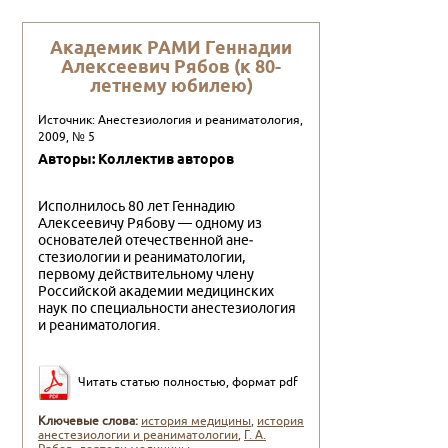
Академик РАМИ Геннадии
Алексеевич Рябов (к 80-
летнему юбилею)
Источник: Анестезиология и реаниматология,
2009, № 5
Авторы: Коллектив авторов
Исполнилось 80 лет Геннадию
Алексеевичу Ря­бову — одному из
основателей отечественной ане­
стезиологии и реаниматологии,
первому действи­тельному члену
Российской академии медицин­ских
наук по специальности анестезиология
и реа­ниматология.
Читать статью полностью, формат pdf
Ключевые слова:
история медицины
,
история
анестезиологии и реаниматологии
,
Г. А.