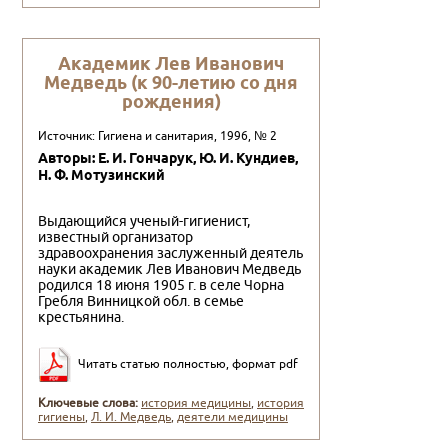
Академик Лев Иванович
Медведь (к 90-летию со дня
рождения)
Источник: Гигиена и санитария, 1996, № 2
Авторы: Е. И. Гончарук, Ю. И. Кундиев,
Н. Ф. Мотузинский
Выдающийся ученый-гигиенист,
известный организатор
здравоохранения заслуженный дея­тель
науки академик Лев Иванович Медведь
ро­дился 18 июня 1905 г. в селе Чорна
Гребля Вин­ницкой обл. в семье
крестьянина.
Читать статью полностью, формат pdf
Ключевые слова:
история медицины
,
история
гигиены
,
Л. И. Медведь
,
деятели медицины