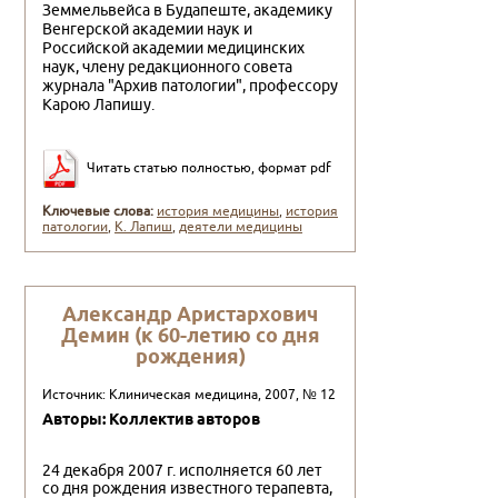
Земмельвейса в Будапеште, ака­демику
Венгерской академии наук и
Российской академии медицинских
наук, члену редакционного совета
журнала "Ар­хив патологии", профессору
Карою Лапишу.
Читать статью полностью, формат pdf
Ключевые слова:
история медицины
,
история
патологии
,
К. Лапиш
,
деятели медицины
Александр Аристархович
Демин (к 60-летию со дня
рождения)
Источник: Клиническая медицина, 2007, № 12
Авторы: Коллектив авторов
24 декабря 2007 г. исполняется 60 лет
со дня рождения известного терапевта,