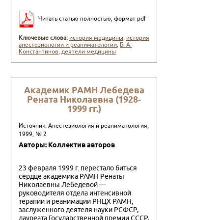
Читать статью полностью, формат pdf
Ключевые слова:
история медицины
,
история
анестезиологии и реаниматологии
,
Б. А.
Константинов
,
деятели медицины
Академик РАМН Лебедева
Рената Николаевна (1928-
1999 гг.)
Источник: Анестезиология и реаниматология,
1999, № 2
Авторы: Коллектив авторов
23 февраля 1999 г. перестало биться
сердце академика РАМН Ренаты
Николаевны Лебедевой —
руководителя отдела интенсивной
терапии и реанимации РНЦХ РАМН,
заслужен­ного деятеля науки РСФСР,
лауреата Государственной премии СССР,