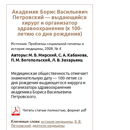
Академик Борис Васильевич
Петровский — выдающийся
хирург и организатор
здравоохранения (к 100-
летию со дня рождения)
Источник: Проблемы социальной гигиены и
история медицины, 2008, № 4
Авторы: М. Б. Мирский, С. А. Кабанова,
П. М. Богопольский, Л. В. Захарьянц
Медицинская общественность отмечает
знаме­нательную дату — 100-летие со
дня рождения вы­дающегося хирурга и
организатора здравоохране­ния
академика Бориса Васильевича
Петровского.
Читать статью полностью, формат pdf
Ключевые слова:
история медицины
,
Б. В.
Петровский
,
деятели медицины