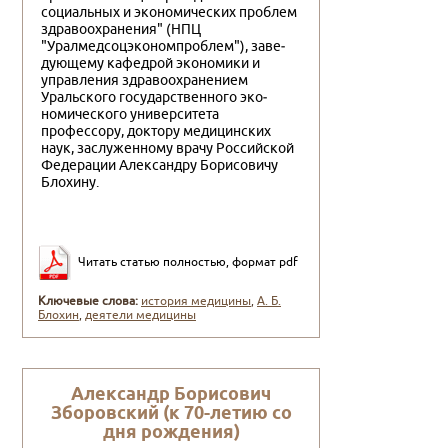
социальных и экономических проблем
здравоохра­нения" (НПЦ
"Уралмедсоцэкономпроблем"), заве­
дующему кафедрой экономики и
управления здра­воохранением
Уральского государственного эко­
номического университета
профессору, доктору медицинских
наук, заслуженному врачу Россий­ской
Федерации Александру Борисовичу
Блохину.
Читать статью полностью, формат pdf
Ключевые слова:
история медицины
,
А. Б.
Блохин
,
деятели медицины
Александр Борисович
Зборовский (к 70-летию со
дня рождения)