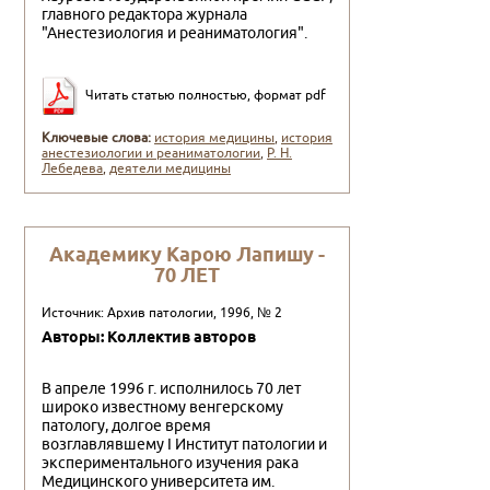
главного редактора журнала
"Анестезиология и реани­матология".
Читать статью полностью, формат pdf
Ключевые слова:
история медицины
,
история
анестезиологии и реаниматологии
,
Р. Н.
Лебедева
,
деятели медицины
Академику Карою Лапишу -
70 ЛЕТ
Источник: Архив патологии, 1996, № 2
Авторы: Коллектив авторов
В апреле 1996 г. исполнилось 70 лет
широко известному венгерскому
патологу, долгое время
возглавлявшему I Инсти­тут патологии и
экспериментального изучения рака
Меди­цинского университета им.