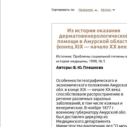
Сортировать по:
Названию
Автору
Из истории оказания
дерматовенерологическо
помощи в Амурской облас
(конец XIX — начало XX век
Источник: Проблемы социальной гигиены 
история медицины, 1998, № 5
Авторы: В. Ю. Плешкова
Особенности географического и
экономического положения Амурско
обл. в конце XIX — начале XX века
способствовали распространению в
регионе различных заразных
заболеваний, в том числе кожных и
венерических. В ноябре 1877 г.
военному губернатору Амурской обл.
был доставлен циркуляр из
Медицинского департамента
Министерства внутренних дел "О мер