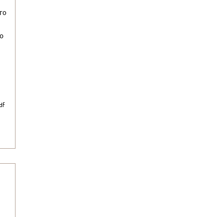
го
о
df