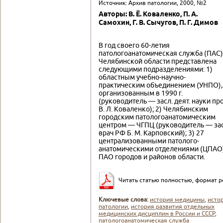
Источник: Архив патологии, 2000, №2
Авторы: В. Ё. Коваленко, П. А.
Самохин, Г. В. Сычугов, П. Г. Димов
В год своего 60-летия
патологоанатомическая служба (ПАС)
Челябинской области представлена
следующими подразделениями: 1)
областным учебно-научно-
практическим объединением (УНПО),
организованным в 1990 г.
(руководитель — засл. деят. науки пр
В. Л. Коваленко); 2) Челябинским
городским патологоанатомическим
центром — ЧГПЦ (руководитель — зас
врач РФ Б. М. Карповский); 3) 27
централизованными патолого-
анатомическими отделениями (ЦПАО)
ПАО городов и районов области.
Читать статью полностью, формат p
Ключевые слова:
история медицины
,
исто
патологии
,
история развития отдельных
медицинских дисциплин в России и СССР
,
патологоанатомическая служба