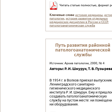
Читать статью полностью, формат p
Ключевые слова:
история медицины
,
исто
патологии
,
история развития отдельных
медицинских дисциплин в России и СССР
,
патологоанатомическая служба
Путь развития районной
патологоанатомической
службы
Источник: Архив патологии, 2000, № 4
Авторы: Р. И. Шмурун, Т. В. Пузырев
В 1954 г. в Волхов приехал выпускник
Ленинградского санитарно-
гигиенического медицинского
института Р. И. Шмурун. Ему и пришло
создавать патологоанатомическую
службу на пустом месте: ни помещени
ни оборудования.