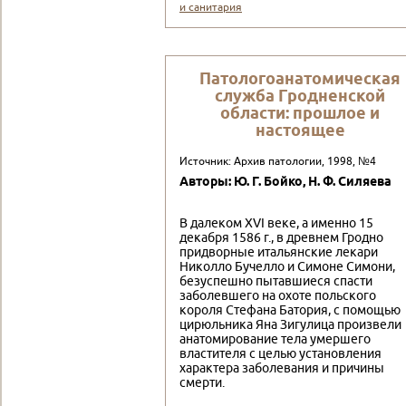
и санитария
Патологоанатомическая
служба Гродненской
области: прошлое и
настоящее
Источник: Архив патологии, 1998, №4
Авторы: Ю. Г. Бойко, Н. Ф. Силяева
В далеком XVI веке, а именно 15
декабря 1586 г., в древнем Гродно
придворные итальянские лекари
Николло Бучелло и Симоне Симони,
безуспешно пытавшиеся спасти
заболевшего на охоте польского
короля Стефана Батория, с помощью
цирюльника Яна Зигулица произвели
анатомирование тела умершего
властителя с целью установления
характера заболевания и причины
смерти.