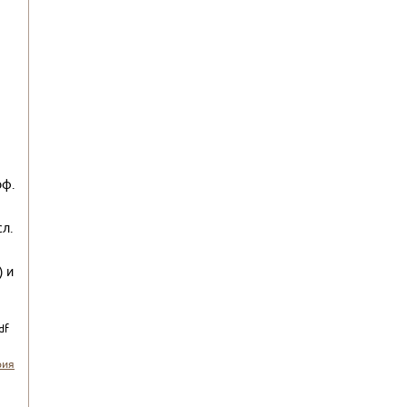
оф.
л.
 и
df
рия