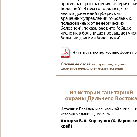
против распространения венерическ
болезней". В нем говорилось, что
анализ донесений губернских
врачебных управлений "о больных,
пользованных от венерических
болезней", показывает, что "общее
число их в больницах превышает чис
больных другими болезнями".
Читать статью полностью, формат p
Ключевые слова:
история медицины
,
дерматовенерологическая помощь
Из истории санитарной
охраны Дальнего Восток
Источник: Проблемы социальной гигиены 
история медицины, 1996, № 2
Авторы: В. А. Коршунов (Хабаровск
край)