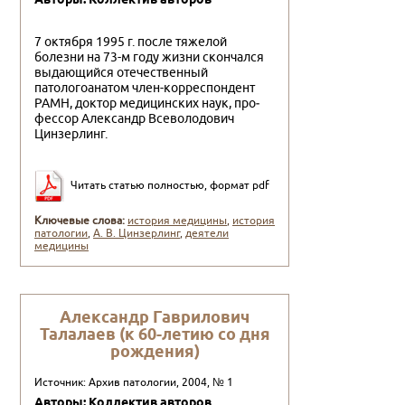
7 октября 1995 г. после тяжелой
болезни на 73-м году жиз­ни скончался
выдающийся отечественный
патологоанатом член-корреспондент
РАМН, доктор медицинских наук, про­
фессор Александр Всеволодович
Цинзерлинг.
Читать статью полностью, формат pdf
Ключевые слова:
история медицины
,
история
патологии
,
А. В. Цинзерлинг
,
деятели
медицины
Александр Гаврилович
Талалаев (к 60-летию со дня
рождения)
Источник: Архив патологии, 2004, № 1
Авторы: Коллектив авторов