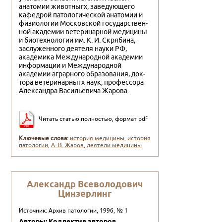
анатомии животныгх, заведующего
кафедрой патологиче­ской анатомии и
физиологии Московской государствен­
ной академии ветеринарной медицины
и биотехнологии им. К. И. Скрябина,
заслуженного деятеля науки РФ,
академика Международной академии
информации и Международной
академии аграрного образования, док­
тора ветеринарныгх наук, профессора
Александра Ва­сильевича Жарова.
Читать статью полностью, формат pdf
Ключевые слова:
история медицины
,
история
патологии
,
А. В. Жаров
,
деятели медицины
Александр Всеволодович
Цинзерлинг
Источник: Архив патологии, 1996, № 1
Авторы: Коллектив авторов