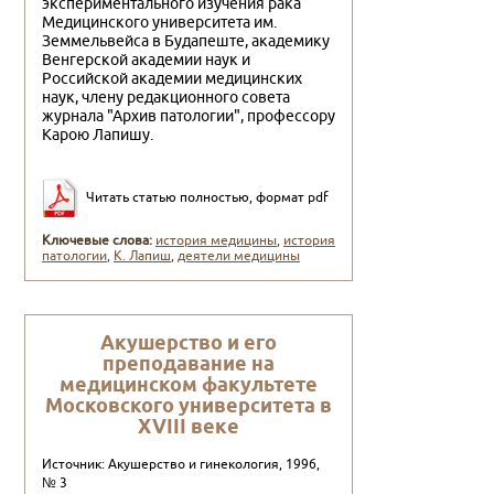
экспериментального изучения рака
Меди­цинского университета им.
Земмельвейса в Будапеште, ака­демику
Венгерской академии наук и
Российской академии медицинских
наук, члену редакционного совета
журнала "Ар­хив патологии", профессору
Карою Лапишу.
Читать статью полностью, формат pdf
Ключевые слова:
история медицины
,
история
патологии
,
К. Лапиш
,
деятели медицины
Акушерство и его
преподавание на
медицинском факультете
Московского университета в
XVIII веке
Источник: Акушерство и гинекология, 1996,
№ 3