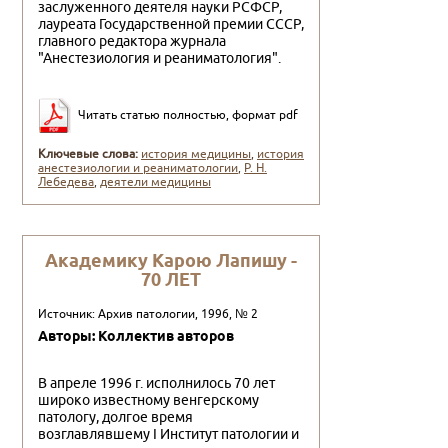
заслужен­ного деятеля науки РСФСР,
лауреата Государственной премии СССР,
главного редактора журнала
"Анестезиология и реани­матология".
Читать статью полностью, формат pdf
Ключевые слова:
история медицины
,
история
анестезиологии и реаниматологии
,
Р. Н.
Лебедева
,
деятели медицины
Академику Карою Лапишу -
70 ЛЕТ
Источник: Архив патологии, 1996, № 2
Авторы: Коллектив авторов
В апреле 1996 г. исполнилось 70 лет
широко известному венгерскому
патологу, долгое время
возглавлявшему I Инсти­тут патологии и