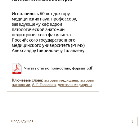
Исполнилось 60 лет доктору
медицинских наук, про­фессору,
заведующему кафедрой
патологической анато­мии
педиатрического факультета
Российского государст­венного
медицинского университета (РГМУ)
Александру Гавриловичу Талалаеву.
Читать статью полностью, формат pdf
Ключевые слова:
история медицины
,
история
патологии
,
А. Г. Талалаев
,
деятели медицины
Предыдущая
3