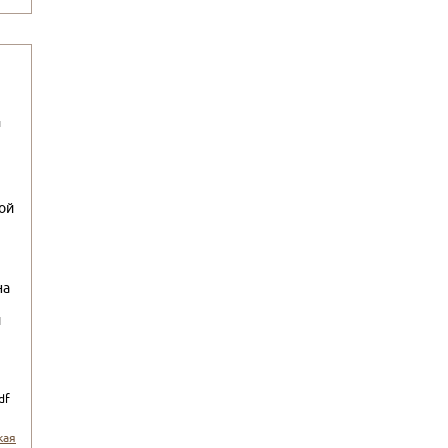
и
ой
на
и
df
кая