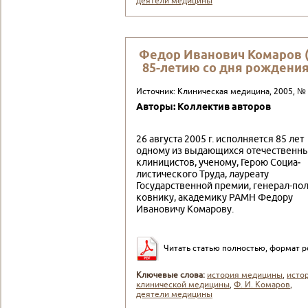
деятели медицины
Федор Иванович Комаров 
85-летию со дня рождения
Источник: Клиническая медицина, 2005, №
Авторы: Коллектив авторов
26 августа 2005 г. ис­полняется 85 лет
одному из выдающихся отечест­венн
клиницистов, ученому, Герою Социа­
листического Труда, лау­реату
Государственной премии, генерал-пол
ковнику, академику РАМН Федору
Иванови­чу Комарову.
Читать статью полностью, формат p
Ключевые слова:
история медицины
,
исто
клинической медицины
,
Ф. И. Ко­маров
,
деятели медицины