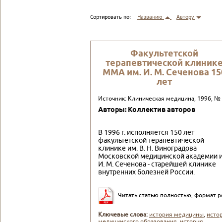
Сортировать по:
Названию
Автору
Факультетской
терапевтической клиник
ММА им. И. М. Сеченова 15
лет
Источник: Клиническая медицина, 1996, №
Авторы: Коллектив авторов
В 1996 г. исполняется 150 лет
факультетской теpапевтической
клинике им. В. Н. Виноградова
Московской медицинской академии и
И. М. Сеченова - старейшей клинике
внутренних болезней Pоссии.
Читать статью полностью, формат p
Ключевые слова:
история медицины
,
исто
медицинского образования
,
история