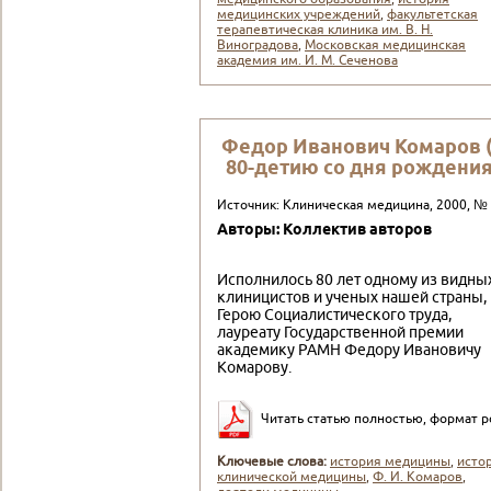
медицинских учреждений
,
факультетская
теpапевтическая клиника им. В. Н.
Виноградова
,
Московская медицинская
академия им. И. М. Сеченова
Федор Иванович Комаров 
80-детию со дня рождения
Источник: Клиническая медицина, 2000, №
Авторы: Коллектив авторов
Исполнилось 80 лет одному из видны
клиницистов и ученых нашей страны,
Герою Социали­стического труда,
лауреату Госу­дарственной премии
академику РАМН Федору Ивановичу
Кома­рову.
Читать статью полностью, формат p
Ключевые слова:
история медицины
,
исто
клинической медицины
,
Ф. И. Комаров
,