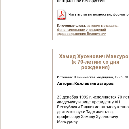
центральной Белоруссии.
Читать статью полностью, формат p
Ключевые слова:
история медицины
,
финансирование учреждений
здравоохранения Белоруссии
Хамид Хусенович Мансуро
(к 70-летию со дня
рождения)
Источник: Клиническая медицина, 1995, №
Авторы: Коллектив авторов
25 декабря 1995 г. исполняется 70 ле
академи­ку и вице-президенту АН
Республики Таджикис­тан заслуженн
деятелю науки Таджикистана,
профессору Хамиду Хусеновичу
Мансурову.