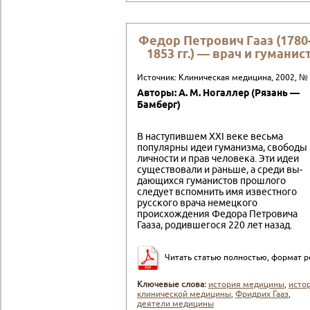
Федор Петрович Гааз (178
1853 гг.) — врач и гуманис
Источник: Клиническая медицина, 2002, №
Авторы: А. М. Ногаллер (Рязань —
Бамберг)
В наступившем XXI веке весьма
популярны идеи гуманизма, свободы
личности и прав челове­ка. Эти идеи
существовали и раньше, а среди вы­
дающихся гуманистов прошлого
следует вспом­нить имя известного
русского врача немецкого
происхождения Федора Петровича
Гааза, родившегося 220 лет назад.
Читать статью полностью, формат p
Ключевые слова:
история медицины
,
исто
клинической медицины
,
Фридрих Гааз
,
деятели медицины