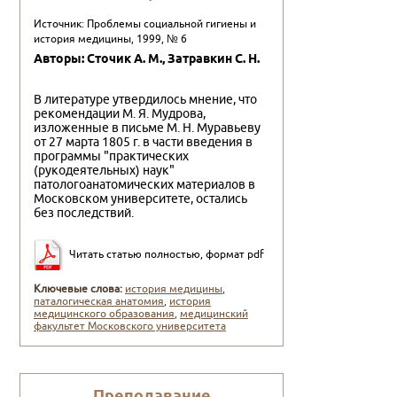
Источник: Проблемы социальной гигиены и
история медицины, 1999, № 6
Авторы: Сточик А. М., Затpавкин С. Н.
В литературе утвердилось мнение, что
рекомендации М. Я. Мудрова,
изложенные в письме М. Н. Муравьеву
от 27 марта 1805 г. в части введения в
программы "практических
(рукодеятельных) наук"
патологоанатомических материалов в
Московском университете, остались
без последствий.
Читать статью полностью, формат pdf
Ключевые слова:
история медицины
,
паталогическая анатомия
,
история
медицинского образования
,
медицинский
факультет Московского университета
Пpеподавание