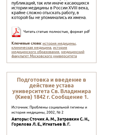
публикаций, так или иначе касающихся
истории медицины в России XVIII века,
крайне сложно отыскать работу, в
которой бы не упоминались их имена.
Читать статью полностью, формат pdf
Ключевые слова:
история медицины
,
клиническая медицина
,
история
медицинского образования
,
медицинский
факультет Московского университета
Подготовка и введение в
действие устава
унивеpситета Св. Владимиpа
(Киев) 1842 г. Сообщение 1.
Источник: Проблемы социальной гигиены и
история медицины, 2002, № 2
Авторы: Сточик А. М., Затpавкин С. Н.,
Гоpелова Л. Е., Игнатьев В. Г.