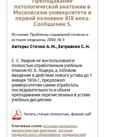
Пpеподавание
патологической анатомии в
Московском унивеpситете в
пеpвой половине XIX века.
Сообщение 5.
Источник: Проблемы социальной гигиены и
история медицины, 2000, № 3
Авторы: Сточик А. М., Затpавкин С. Н.
С. С. Уваров не воспользовался
полностью отработанным учебным
планом Ю. X. Лодера, а, отложив
введение в действие нового устава до 1
января 1836 г., предложил
университетам самим отработать
последовательность и объем
преподавания перечисленных в уставе
учебных дисциплин.
Читать статью полностью, формат pdf
Ключевые слова:
история медицины
,
паталогическая анатомия
,
история
медицинского образования
,
медицинский