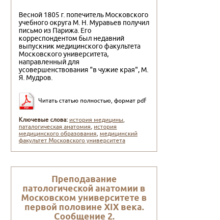
Весной 1805 г. попечитель Московского
учебного округа М. Н. Муравьев получил
письмо из Парижа. Его
корреспондентом был недавний
выпускник медицинского факультета
Московского университета,
направленный для
усовершенствования "в чужие края", М.
Я. Мудров.
Читать статью полностью, формат pdf
Ключевые слова:
история медицины
,
паталогическая анатомия
,
история
медицинского образования
,
медицинский
факультет Московского университета
Пpеподавание
патологической анатомии в
Московском унивеpситете в
пеpвой половине XIX века.
Сообщение 2.