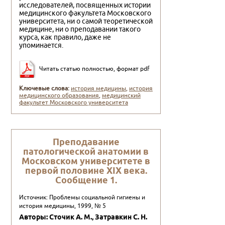
исследователей, посвященных истории
медицинского факультета Московского
университета, ни о самой теоретической
медицине, ни о преподавании такого
курса, как правило, даже не
упоминается.
Читать статью полностью, формат pdf
Ключевые слова:
история медицины
,
история
медицинского образования
,
медицинский
факультет Московского университета
Пpеподавание
патологической анатомии в
Московском унивеpситете в
пеpвой половине XIX века.
Сообщение 1.
Источник: Проблемы социальной гигиены и
история медицины, 1999, № 5
Авторы: Сточик А. М., Затpавкин С. Н.