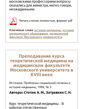
московскими профессорами вопросы
оказались для министра, мягко говоря,
неожиданными.
Читать статью полностью, формат pdf
Ключевые слова:
история медицины
,
история
медицинского образования
,
медицинский
факультет Московского университета
Пpеподавание куpса
теоpетической медицины на
медицинском факультете
Московского унивеpситета в
XVIII веке
Источник: Проблемы социальной гигиены и
история медицины, 1996, № 3
Авторы: Сточик А. М., Затpавкин С. Н.
Курс теоретической медицины... В
работах отечественных