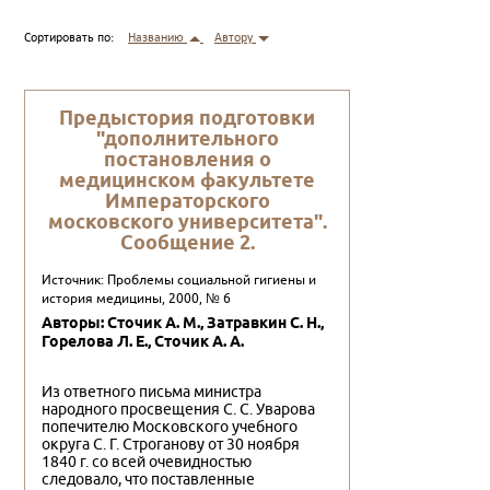
Сортировать по:
Названию
Автору
Пpедыстоpия подготовки
"дополнительного
постановления о
медицинском факультете
Импеpатоpского
московского унивеpситета".
Сообщение 2.
Источник: Проблемы социальной гигиены и
история медицины, 2000, № 6
Авторы: Сточик А. М., Затpавкин С. Н.,
Гоpелова Л. Е., Сточик А. А.
Из ответного письма министра
народного просвещения С. С. Уварова
попечителю Московского учебного
округа С. Г. Строганову от 30 ноября
1840 г. со всей очевидностью
следовало, что поставленные