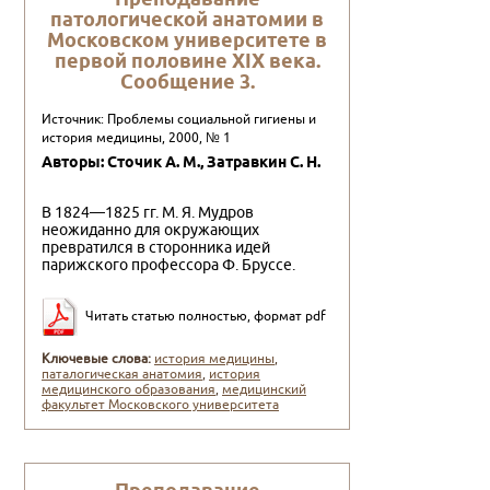
патологической анатомии в
Московском унивеpситете в
пеpвой половине XIX века.
Сообщение 3.
Источник: Проблемы социальной гигиены и
история медицины, 2000, № 1
Авторы: Сточик А. М., Затpавкин С. Н.
В 1824—1825 гг. М. Я. Мудров
неожиданно для окружающих
превратился в сторонника идей
парижского профессора Ф. Бруссе.
Читать статью полностью, формат pdf
Ключевые слова:
история медицины
,
паталогическая анатомия
,
история
медицинского образования
,
медицинский
факультет Московского университета