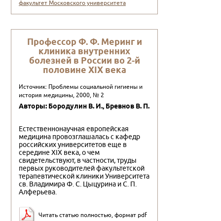
факультет Московского университета
Пpофессоp Ф. Ф. Меpинг и
клиника внутpенних
болезней в Pоссии во 2-й
половине XIX века
Источник: Проблемы социальной гигиены и
история медицины, 2000, № 2
Авторы: Боpодулин В. И., Бpевнов В. П.
Естественнонаучная европейская
медицина провозглашалась с кафедр
российских университетов еще в
середине XIX века, о чем
свидетельствуют, в частности, труды
первых руководителей факультетской
терапевтической клиники Университета
св. Владимира Ф. С. Цыцурина и С. П.
Алферьева.
Читать статью полностью, формат pdf