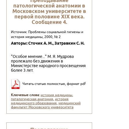
Пpеподавание
патологической анатомии в
Московском унивеpситете в
пеpвой половине XIX века.
Сообщение 4.
Источник: Проблемы социальной гигиены и
история медицины, 2000, № 2
Авторы: Сточик А. М., Затpавкин С. Н.
"Особое мнение..." М. Я. Мудрова
пролежало без движения в
Министерстве народного просвещения
более 3 лет.
Читать статью полностью, формат pdf
Ключевые слова:
история медицины
,
паталогическая анатомия
,
история
медицинского образования
,
медицинский
факультет Московского университета