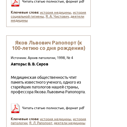
Читать статью полностью, формат pdf
Ключевые слова:
история медицины
,
история
социальной гигиены
,
Я. А. Чистович
,
деятели
медицины
Яков Львович Рапопорт (к
100-летию со дня рождения)
Источник: Архив патологии, 1998, № 4
Авторы: В. В. Серов
Медицинская общественность чтит
память извест­ного ученого, одного из
старейших патологов нашей страны,
профессора Якова Львовича Рапопорта.
Читать статью полностью, формат pdf
Ключевые слова:
история медицины
,
история
патологии
,
Я. Л. Рапопорт
,
деятели медицины