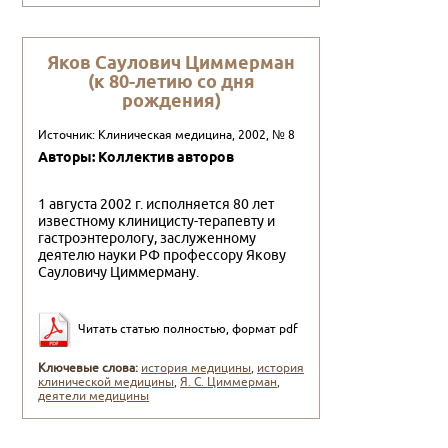
Яков Саулович Циммерман
(к 80-летию со дня
рождения)
Источник: Клиническая медицина, 2002, № 8
Авторы: Коллектив авторов
1 августа 2002 г. исполняется 80 лет
известному клиницисту-те­рапевту и
гастроэнтерологу, заслуженному
деятелю науки РФ про­фессору Якову
Сауловичу Циммерману.
Читать статью полностью, формат pdf
Ключевые слова:
история медицины
,
история
клинической медицины
,
Я. С. Циммерман
,
деятели медицины