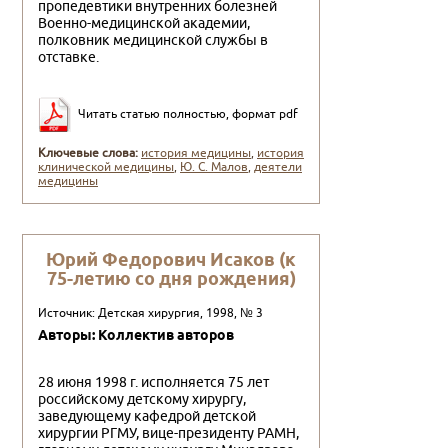
пропедевтики внутренних бо­лезней
Военно-медицинской академии,
полковник ме­дицинской службы в
отставке.
Читать статью полностью, формат pdf
Ключевые слова:
история медицины
,
история
клинической медицины
,
Ю. С. Малов
,
деятели
медицины
Юрий Федорович Исаков (к
75-летию со дня рождения)
Источник: Детская хирургия, 1998, № 3
Авторы: Коллектив авторов
28 июня 1998 г. исполняется 75 лет
российскому детскому хи­рургу,
заведующему кафедрой детской
хирургии РГМУ, вице-пре­зиденту РАМН,