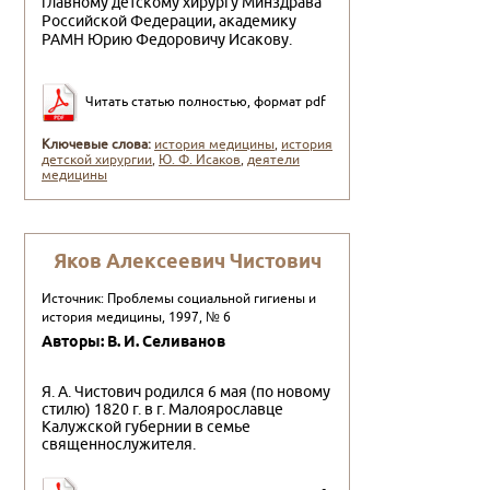
главному детскому хирургу Минздрава
Россий­ской Федерации, академику
РАМН Юрию Федоровичу Исакову.
Читать статью полностью, формат pdf
Ключевые слова:
история медицины
,
история
детской хирургии
,
Ю. Ф. Исаков
,
деятели
медицины
Яков Алексеевич Чистович
Источник: Проблемы социальной гигиены и
история медицины, 1997, № 6
Авторы: В. И. Селиванов
Я. А. Чистович родился 6 мая (по новому
стилю) 1820 г. в г. Малоярославце
Калужской губернии в семье
священнослу­жителя.