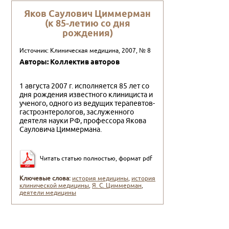
Яков Саулович Циммерман
(к 85-летию со дня
рождения)
Источник: Клиническая медицина, 2007, № 8
Авторы: Коллектив авторов
1 августа 2007 г. исполняется 85 лет со
дня рождения известного клинициста и
ученого, одного из ведущих те­рапевтов-
гастроэнтерологов, заслуженного
деятеля нау­ки РФ, профессора Якова
Сауловича Циммермана.
Читать статью полностью, формат pdf
Ключевые слова:
история медицины
,
история
клинической медицины
,
Я. С. Циммерман
,
деятели медицины