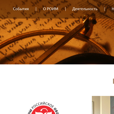
События
О РОИМ
Деятельность
Н